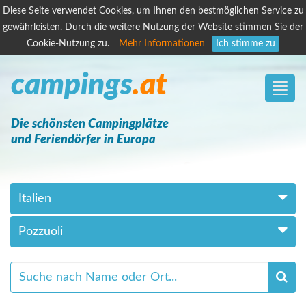
Diese Seite verwendet Cookies, um Ihnen den bestmöglichen Service zu
gewährleisten. Durch die weitere Nutzung der Website stimmen Sie der
Cookie-Nutzung zu.
Mehr Informationen
Ich stimme zu
campings
.at
Toggle
naviga
Die schönsten Campingplätze
und Feriendörfer in Europa
Italien
Pozzuoli