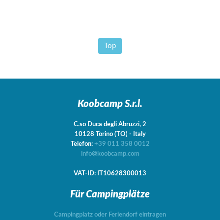
Top
Koobcamp S.r.l.
C.so Duca degli Abruzzi, 2
10128
Torino
(TO)
-
Italy
Telefon:
+39 011 358 0012
info@koobcamp.com
VAT-ID: IT10628300013
Für Campingplätze
Campingplatz oder Feriendorf eintragen