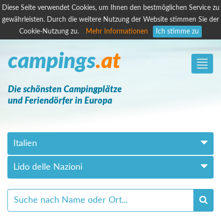
Diese Seite verwendet Cookies, um Ihnen den bestmöglichen Service zu
gewährleisten. Durch die weitere Nutzung der Website stimmen Sie der
Cookie-Nutzung zu.
Mehr Informationen
Ich stimme zu
campings
.at
Toggle
naviga
Die schönsten Campingplätze
und Feriendörfer in Europa
Italien
Lido delle Nazioni