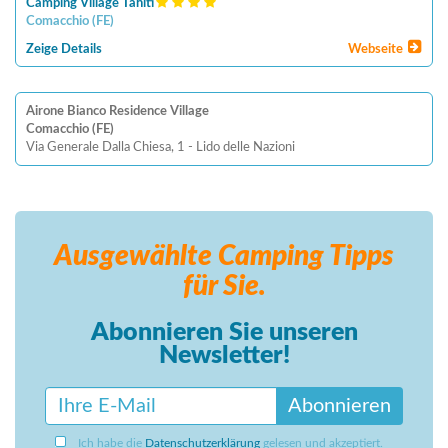
Camping Village Tahiti
Comacchio
(
FE
)
Zeige Details
Webseite
Airone Bianco Residence Village
Comacchio (FE)
Via Generale Dalla Chiesa, 1 - Lido delle Nazioni
Ausgewählte Camping
Tipps
für Sie.
Abonnieren Sie unseren
Newsletter!
Abonnieren
Ich habe die
Datenschutzerklärung
gelesen und akzeptiert.