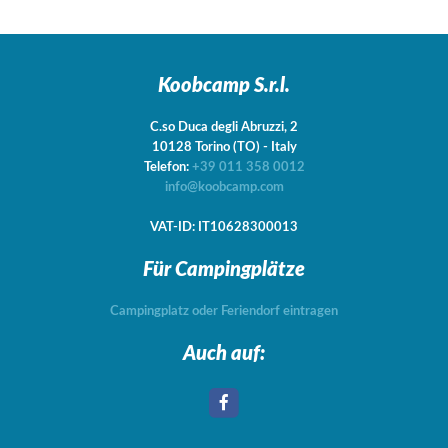
Koobcamp S.r.l.
C.so Duca degli Abruzzi, 2
10128
Torino
(TO)
-
Italy
Telefon:
+39 011 358 0012
info@koobcamp.com
VAT-ID: IT10628300013
Für Campingplätze
Campingplatz oder Feriendorf eintragen
Auch auf: