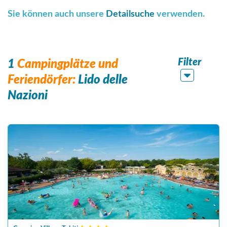
Sie können auch unsere
Detailsuche
verwenden.
Filter
1
Campingplätze und
Feriendörfer:
Lido delle
Nazioni