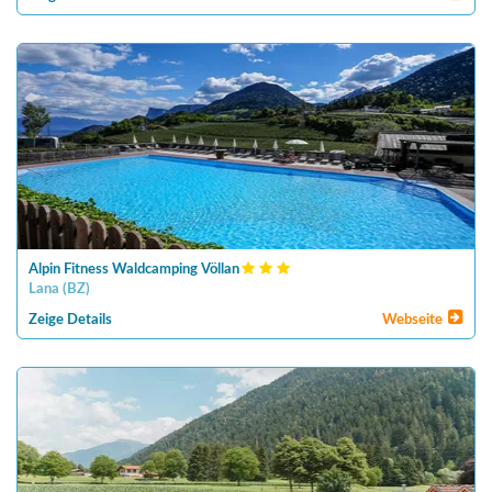
Alpin Fitness Waldcamping Völlan
Lana
(
BZ
)
Zeige Details
Webseite