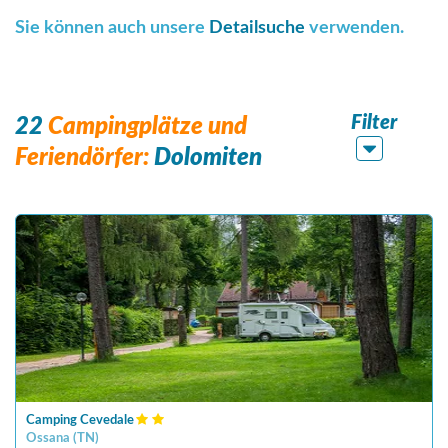
Sie können auch unsere
Detailsuche
verwenden.
Filter
22
Campingplätze und
Feriendörfer:
Dolomiten
Camping Cevedale
Ossana
(
TN
)