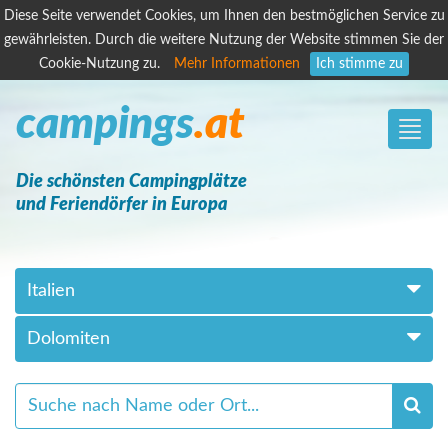
Diese Seite verwendet Cookies, um Ihnen den bestmöglichen Service zu
gewährleisten. Durch die weitere Nutzung der Website stimmen Sie der
Cookie-Nutzung zu.
Mehr Informationen
Ich stimme zu
campings
.at
Toggle
naviga
Die schönsten Campingplätze
und Feriendörfer in Europa
Italien
Dolomiten