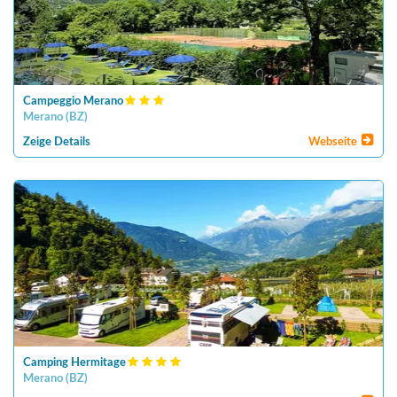
Campeggio Merano
Merano
(
BZ
)
Zeige Details
Webseite
Camping Hermitage
Merano
(
BZ
)