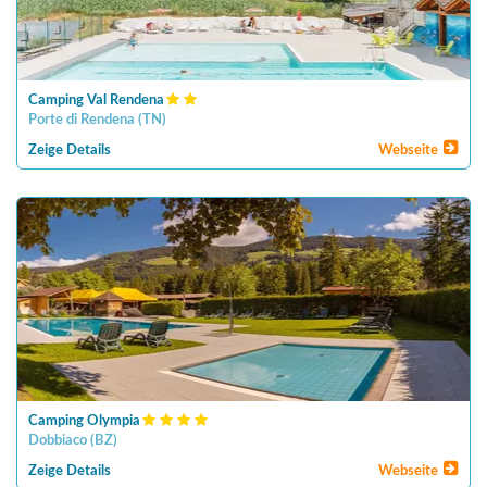
Camping Val Rendena
Porte di Rendena
(
TN
)
Zeige Details
Webseite
Camping Olympia
Dobbiaco
(
BZ
)
Zeige Details
Webseite