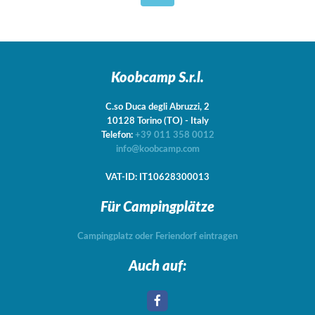
Koobcamp S.r.l.
C.so Duca degli Abruzzi, 2
10128
Torino
(TO)
-
Italy
Telefon:
+39 011 358 0012
info@koobcamp.com
VAT-ID: IT10628300013
Für Campingplätze
Campingplatz oder Feriendorf eintragen
Auch auf: