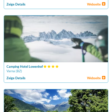
Zeige Details
Webseite
Camping Hotel Lowenhof
Varna
(
BZ
)
Zeige Details
Webseite