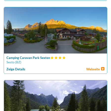
Camping Caravan Park Sexten
Sesto
(
BZ
)
Zeige Details
Webseite