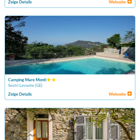
Zeige Details
Webseite
Camping Mare Monti
Sestri Levante
(
GE
)
Zeige Details
Webseite