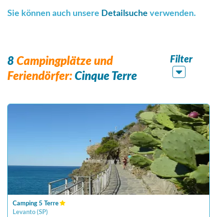
Sie können auch unsere
Detailsuche
verwenden.
Filter
8
Campingplätze und
Feriendörfer:
Cinque Terre
Camping 5 Terre
Levanto
(
SP
)