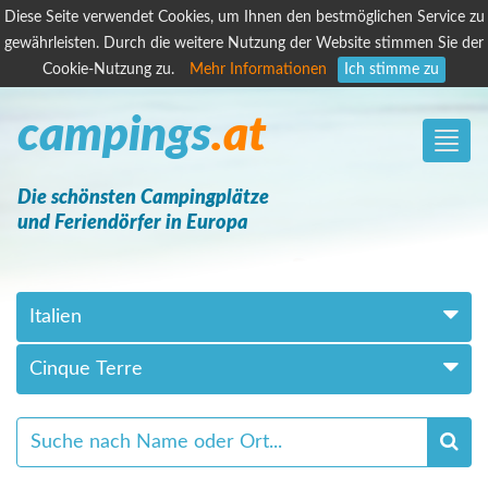
Diese Seite verwendet Cookies, um Ihnen den bestmöglichen Service zu
gewährleisten. Durch die weitere Nutzung der Website stimmen Sie der
Cookie-Nutzung zu.
Mehr Informationen
Ich stimme zu
campings
.at
Toggle
naviga
Die schönsten Campingplätze
und Feriendörfer in Europa
Italien
Cinque Terre