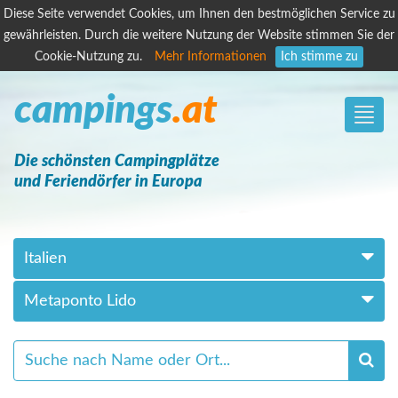
Diese Seite verwendet Cookies, um Ihnen den bestmöglichen Service zu
gewährleisten. Durch die weitere Nutzung der Website stimmen Sie der
Cookie-Nutzung zu.
Mehr Informationen
Ich stimme zu
campings
.at
Toggle
naviga
Die schönsten Campingplätze
und Feriendörfer in Europa
Italien
Metaponto Lido