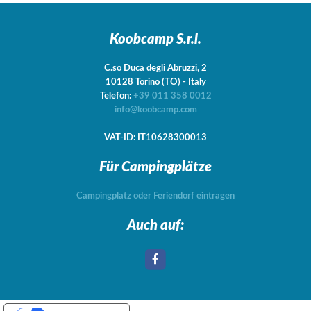
Koobcamp S.r.l.
C.so Duca degli Abruzzi, 2
10128
Torino
(TO)
-
Italy
Telefon:
+39 011 358 0012
info@koobcamp.com
VAT-ID: IT10628300013
Für Campingplätze
Campingplatz oder Feriendorf eintragen
Auch auf: