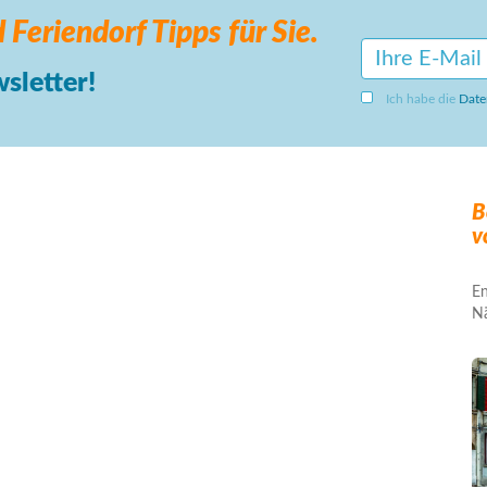
 Feriendorf
Tipps für Sie.
sletter!
Ich habe die
Date
B
v
En
Nä