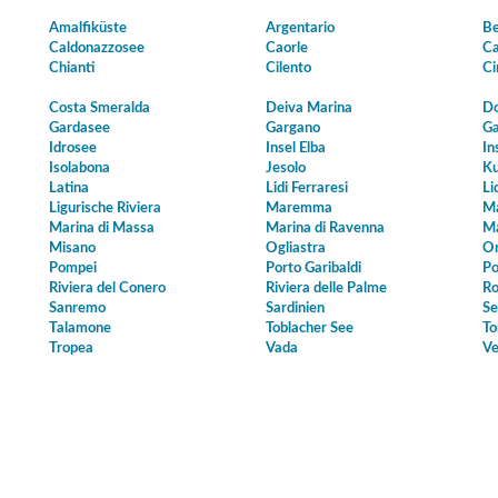
Amalfiküste
Argentario
Be
Caldonazzosee
Caorle
Ca
Chianti
Cilento
Ci
Costa Smeralda
Deiva Marina
Do
Gardasee
Gargano
Ga
Idrosee
Insel Elba
In
Isolabona
Jesolo
Ku
Latina
Lidi Ferraresi
Li
Ligurische Riviera
Maremma
Ma
Marina di Massa
Marina di Ravenna
Ma
Misano
Ogliastra
Or
Pompei
Porto Garibaldi
Po
Riviera del Conero
Riviera delle Palme
Ro
Sanremo
Sardinien
Se
Talamone
Toblacher See
To
Tropea
Vada
Ve