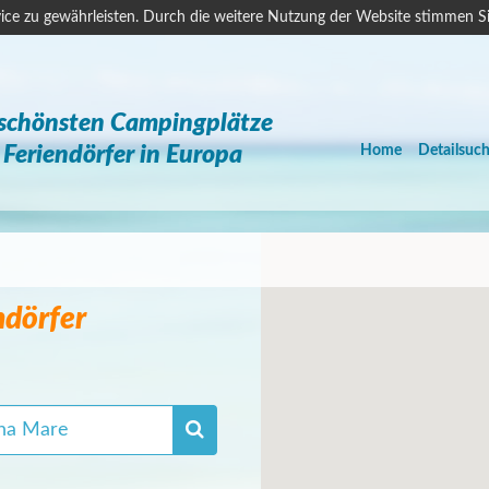
ice zu gewährleisten. Durch die weitere Nutzung der Website stimmen S
 schönsten Campingplätze
Feriendörfer in Europa
Home
Detailsuc
ndörfer