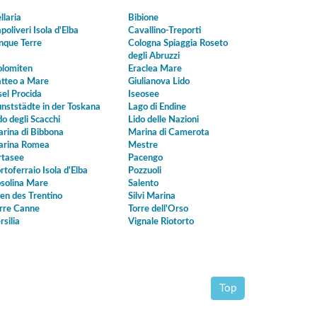
llaria
Bibione
poliveri Isola d'Elba
Cavallino-Treporti
nque Terre
Cologna Spiaggia Roseto
degli Abruzzi
lomiten
Eraclea Mare
tteo a Mare
Giulianova Lido
sel Procida
Iseosee
nststädte in der Toskana
Lago di Endine
do degli Scacchi
Lido delle Nazioni
rina di Bibbona
Marina di Camerota
rina Romea
Mestre
tasee
Pacengo
rtoferraio Isola d'Elba
Pozzuoli
solina Mare
Salento
en des Trentino
Silvi Marina
rre Canne
Torre dell'Orso
rsilia
Vignale Riotorto
Top