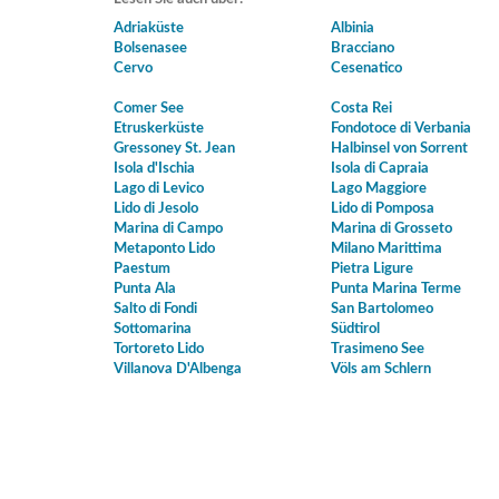
Adriaküste
Albinia
Bolsenasee
Bracciano
Cervo
Cesenatico
Comer See
Costa Rei
Etruskerküste
Fondotoce di Verbania
Gressoney St. Jean
Halbinsel von Sorrent
Isola d'Ischia
Isola di Capraia
Lago di Levico
Lago Maggiore
Lido di Jesolo
Lido di Pomposa
Marina di Campo
Marina di Grosseto
Metaponto Lido
Milano Marittima
Paestum
Pietra Ligure
Punta Ala
Punta Marina Terme
Salto di Fondi
San Bartolomeo
Sottomarina
Südtirol
Tortoreto Lido
Trasimeno See
Villanova D'Albenga
Völs am Schlern