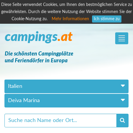
Diese Seite verwendet Cookies, um Ihnen den bestmöglichen Service zu
gewährleisten. Durch die weitere Nutzung der Website stimmen Sie der
Cookie-Nutzung zu.
Mehr Informationen
Ich stimme zu
campings
.at
Toggle
naviga
Die schönsten Campingplätze
und Feriendörfer in Europa
Italien
Deiva Marina