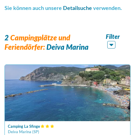
Sie können auch unsere
Detailsuche
verwenden.
Filter
2
Campingplätze und
Feriendörfer:
Deiva Marina
Camping La Sfinge
Deiva Marina
(
SP
)