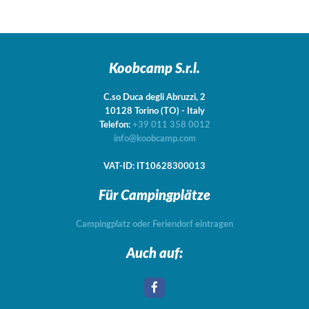
Koobcamp S.r.l.
C.so Duca degli Abruzzi, 2
10128
Torino
(TO)
-
Italy
Telefon:
+39 011 358 0012
info@koobcamp.com
VAT-ID: IT10628300013
Für Campingplätze
Campingplatz oder Feriendorf eintragen
Auch auf: