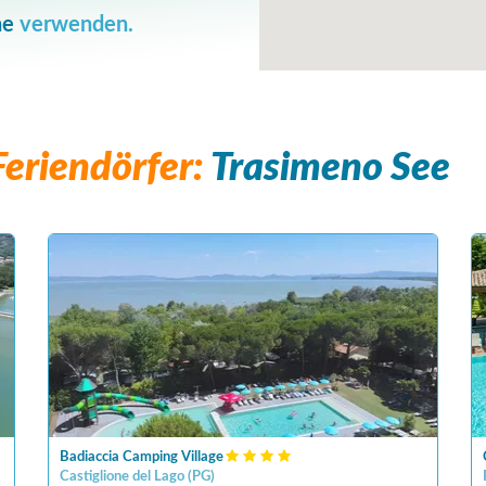
he
verwenden.
eriendörfer:
Trasimeno See
Badiaccia Camping Village
Castiglione del Lago
(
PG
)