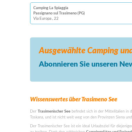
Camping La Spiaggia
Passignano sul Trasimeno (PG)
Via Europa , 22
Ausgewählte Camping
und
Abonnieren Sie unseren New
Wissenswertes über Trasimeno See
Der
Trasimenischer See
befindet sich in der Mittelitalien in
Toskana, und ist nicht weit weg von den Provinzen Siena un
Der Trasimenischer See ist ein ideal Urlaubsziel für diejeni