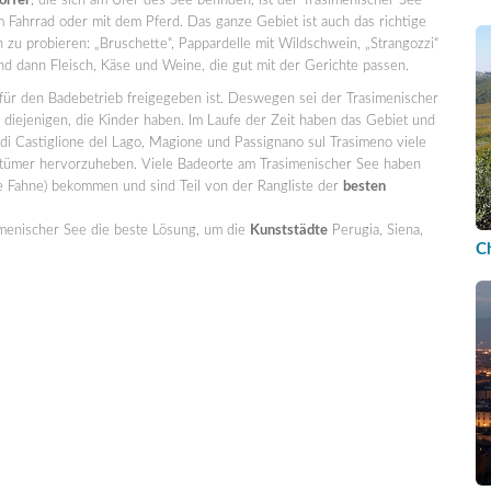
örfer
, die sich am Ufer des See befinden, ist der Trasimenischer See
m Fahrrad oder mit dem Pferd. Das ganze Gebiet ist auch das richtige
 zu probieren: „Bruschette“, Pappardelle mit Wildschwein, „Strangozzi“
nd dann Fleisch, Käse und Weine, die gut mit der Gerichte passen.
 für den Badebetrieb freigegeben ist. Deswegen sei der Trasimenischer
r diejenigen, die Kinder haben. Im Laufe der Zeit haben das Gebiet und
 di Castiglione del Lago, Magione und Passignano sul Trasimeno viele
ümer hervorzuheben. Viele Badeorte am Trasimenischer See haben
ge Fahne) bekommen und sind Teil von der Rangliste der
besten
menischer See die beste Lösung, um die
Kunststädte
Perugia, Siena,
Ch