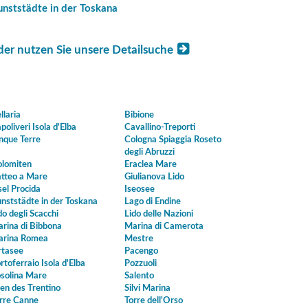
unststädte in der Toskana
der nutzen Sie unsere Detailsuche
llaria
Bibione
poliveri Isola d'Elba
Cavallino-Treporti
nque Terre
Cologna Spiaggia Roseto
degli Abruzzi
lomiten
Eraclea Mare
tteo a Mare
Giulianova Lido
sel Procida
Iseosee
nststädte in der Toskana
Lago di Endine
do degli Scacchi
Lido delle Nazioni
rina di Bibbona
Marina di Camerota
rina Romea
Mestre
tasee
Pacengo
rtoferraio Isola d'Elba
Pozzuoli
solina Mare
Salento
en des Trentino
Silvi Marina
rre Canne
Torre dell'Orso