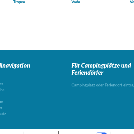
Tropea
Vada
Ve
llnavigation
Für Campingplätze
und
Feriendörfer
er
Campingplatz oder Feriendorf eintr
che
um
er
utz