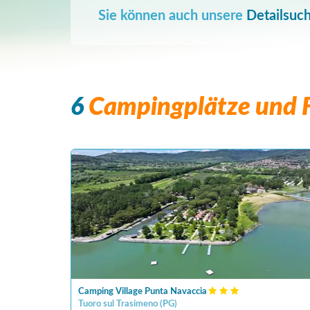
Sie können auch unsere
Detailsuc
6
Campingplätze und F
Camping Village Punta Navaccia
Tuoro sul Trasimeno
(
PG
)