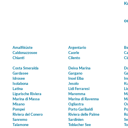
K
o
Amalfiküste
Argentario
Be
Caldonazzosee
Caorle
Ca
Chianti
Cilento
Ci
Costa Smeralda
Deiva Marina
Do
Gardasee
Gargano
Ga
Idrosee
Insel Elba
In
Isolabona
Jesolo
Ku
Latina
Lidi Ferraresi
Li
Ligurische Riviera
Maremma
Ma
Marina di Massa
Marina di Ravenna
Ma
Misano
Ogliastra
Or
Pompei
Porto Garibaldi
Po
Riviera del Conero
Riviera delle Palme
Ro
Sanremo
Sardinien
Se
Talamone
Toblacher See
To