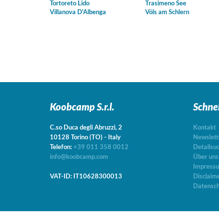
Tortoreto Lido
Trasimeno See
Villanova D'Albenga
Völs am Schlern
Koobcamp S.r.l.
Schne
C.so Duca degli Abruzzi, 2
Kontakt
10128
Torino
(TO)
-
Italy
Newslett
Telefon:
+39 011 358 0012
Detailsu
info@koobcamp.com
Über uns
Impress
VAT-ID: IT10628300013
Disclaim
Datensch