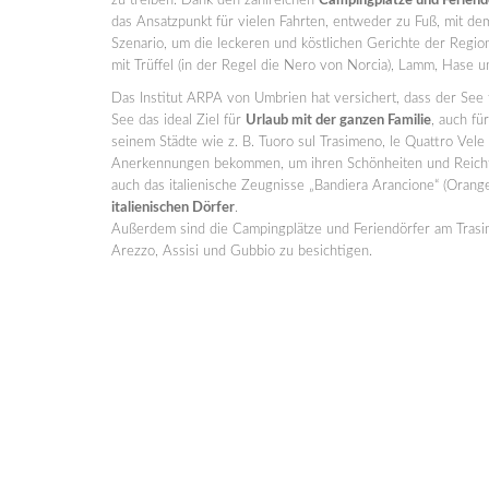
zu treiben. Dank den zahlreichen
Campingplätze und Feriend
das Ansatzpunkt für vielen Fahrten, entweder zu Fuß, mit de
Szenario, um die leckeren und köstlichen Gerichte der Region
mit Trüffel (in der Regel die Nero von Norcia), Lamm, Hase u
Das Institut ARPA von Umbrien hat versichert, dass der See
See das ideal Ziel für
Urlaub mit der ganzen Familie
, auch fü
seinem Städte wie z. B. Tuoro sul Trasimeno, le Quattro Vele
Anerkennungen bekommen, um ihren Schönheiten und Reicht
auch das italienische Zeugnisse „Bandiera Arancione“ (Oran
italienischen Dörfer
.
Außerdem sind die Campingplätze und Feriendörfer am Trasi
Arezzo, Assisi und Gubbio zu besichtigen.