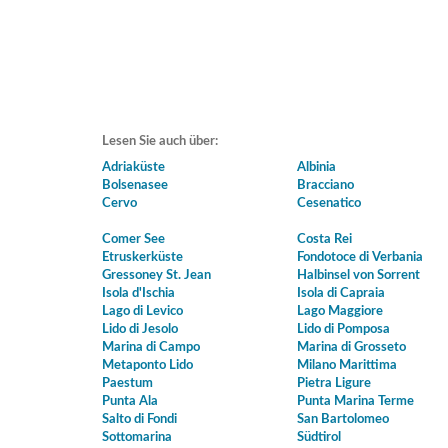
Lesen Sie auch über:
Adriaküste
Albinia
Bolsenasee
Bracciano
Cervo
Cesenatico
Comer See
Costa Rei
Etruskerküste
Fondotoce di Verbania
Gressoney St. Jean
Halbinsel von Sorrent
Isola d'Ischia
Isola di Capraia
Lago di Levico
Lago Maggiore
Lido di Jesolo
Lido di Pomposa
Marina di Campo
Marina di Grosseto
Metaponto Lido
Milano Marittima
Paestum
Pietra Ligure
Punta Ala
Punta Marina Terme
Salto di Fondi
San Bartolomeo
Sottomarina
Südtirol