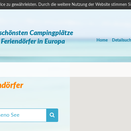
ice zu gewährleisten. Durch die weitere Nutzung der Website stimmen S
 schönsten Campingplätze
Feriendörfer in Europa
Home
Detailsuc
ndörfer