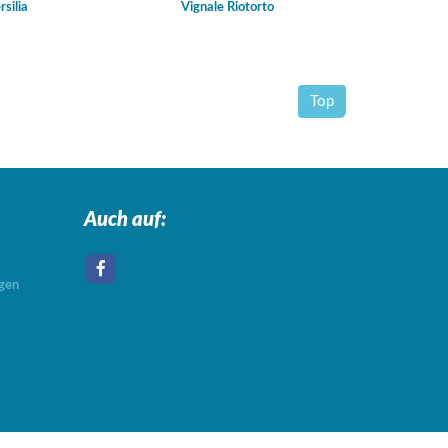
rsilia
Vignale Riotorto
Top
Auch auf:
agen