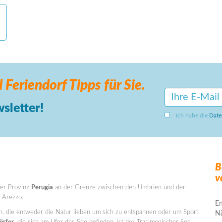
 Feriendorf
Tipps für Sie.
sletter!
Ich habe die
Date
B
v
 der Provinz
Perugia
an der Grenze zwischen den Umbrien und der
d Arezzo.
En
gen, die entweder die Natur lieben um sich zu entspannen oder um Sport
Nä