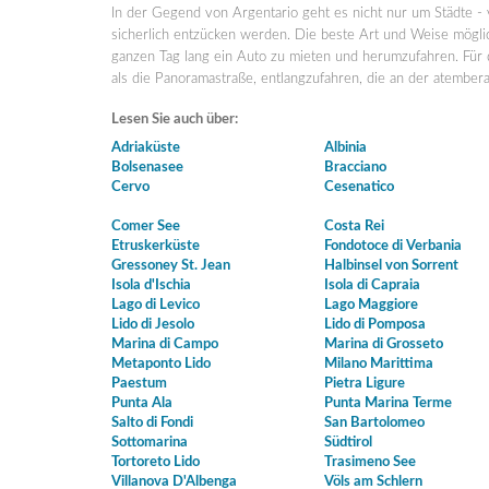
In der Gegend von Argentario geht es nicht nur um Städte - 
sicherlich entzücken werden. Die beste Art und Weise möglich
ganzen Tag lang ein Auto zu mieten und herumzufahren. Für d
als die Panoramastraße, entlangzufahren, die an der atember
Lesen Sie auch über:
Adriaküste
Albinia
Bolsenasee
Bracciano
Cervo
Cesenatico
Comer See
Costa Rei
Etruskerküste
Fondotoce di Verbania
Gressoney St. Jean
Halbinsel von Sorrent
Isola d'Ischia
Isola di Capraia
Lago di Levico
Lago Maggiore
Lido di Jesolo
Lido di Pomposa
Marina di Campo
Marina di Grosseto
Metaponto Lido
Milano Marittima
Paestum
Pietra Ligure
Punta Ala
Punta Marina Terme
Salto di Fondi
San Bartolomeo
Sottomarina
Südtirol
Tortoreto Lido
Trasimeno See
Villanova D'Albenga
Völs am Schlern