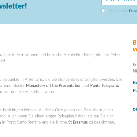
sletter!
Ich habe die
Date
B
v
lturelle Attraktionen und herrliche Architektur bietet, die Ihre Reise
ird.
En
Nä
ungspunkte in Argentario, die Sie stundenlang unterhalten werden. Die
B
 schöne Kloster
Monastery oft the Presentation
und
Punta Telegrafo.
P
en, werden Sie verstehen, warum.
o
ie besichtigen können. All diese Orte geben den Besuchern einen
end. Auch wenn Sie einen engen Reiseplan haben, sollten Sie sich
a
in Porto Santo Stefano und die Kirche
St Erasmus
zu besichtigen.