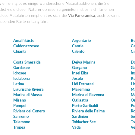
vielmehr gibt es einige wunderschöne Naturattraktionen, die Sie
st viele dieser Naturerlebnisse zu genießen, ist es, sich für einen
iese Autofahrten empfiehlt es sich, die
Via Panoramica
, auch bekannt
aubenden Küste entlangführt.
Amalfiküste
Argentario
Be
Caldonazzosee
Caorle
Ca
Chianti
Cilento
Ci
Costa Smeralda
Deiva Marina
Do
Gardasee
Gargano
Ga
Idrosee
Insel Elba
In
Isolabona
Jesolo
Ku
Latina
Lidi Ferraresi
Li
Ligurische Riviera
Maremma
Ma
Marina di Massa
Marina di Ravenna
Ma
Misano
Ogliastra
Or
Pompei
Porto Garibaldi
Po
Riviera del Conero
Riviera delle Palme
Ro
Sanremo
Sardinien
Se
Talamone
Toblacher See
To
Tropea
Vada
Ve