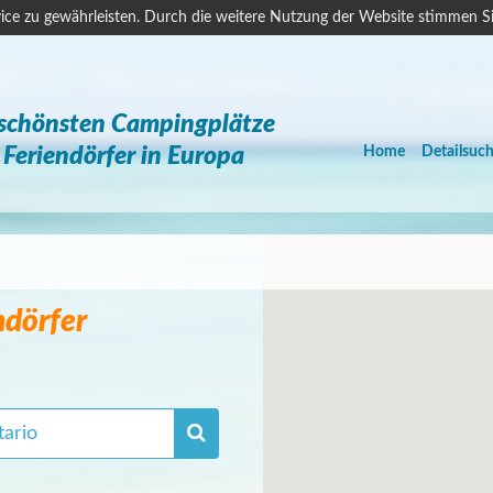
ice zu gewährleisten. Durch die weitere Nutzung der Website stimmen S
 schönsten Campingplätze
Feriendörfer in Europa
Home
Detailsuc
ndörfer