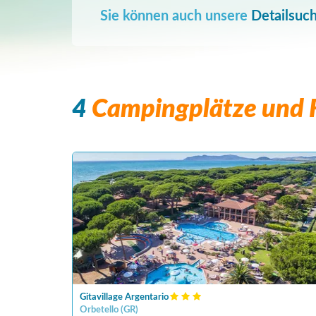
Sie können auch unsere
Detailsuc
4
Campingplätze und F
Gitavillage Argentario
Orbetello
(
GR
)