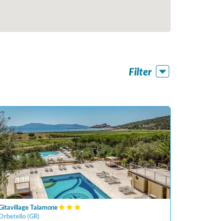
Filter
Gitavillage Talamone
Orbetello
(
GR
)