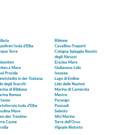
llaria
Bibione
poliveri Isola d'Elba
Cavallino-Treporti
nque Terre
Cologna Spiaggia Roseto
degli Abruzzi
lomiten
Eraclea Mare
tteo a Mare
Giulianova Lido
sel Procida
Iseosee
nststädte in der Toskana
Lago di Endine
do degli Scacchi
Lido delle Nazioni
rina di Bibbona
Marina di Camerota
rina Romea
Mestre
tasee
Pacengo
rtoferraio Isola d'Elba
Pozzuoli
solina Mare
Salento
en des Trentino
Silvi Marina
rre Canne
Torre dell'Orso
rsilia
Vignale Riotorto