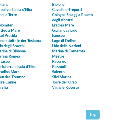
llaria
Bibione
poliveri Isola d'Elba
Cavallino-Treporti
nque Terre
Cologna Spiaggia Roseto
degli Abruzzi
lomiten
Eraclea Mare
tteo a Mare
Giulianova Lido
sel Procida
Iseosee
nststädte in der Toskana
Lago di Endine
do degli Scacchi
Lido delle Nazioni
rina di Bibbona
Marina di Camerota
rina Romea
Mestre
tasee
Pacengo
rtoferraio Isola d'Elba
Pozzuoli
solina Mare
Salento
en des Trentino
Silvi Marina
rre Canne
Torre dell'Orso
rsilia
Vignale Riotorto
Top