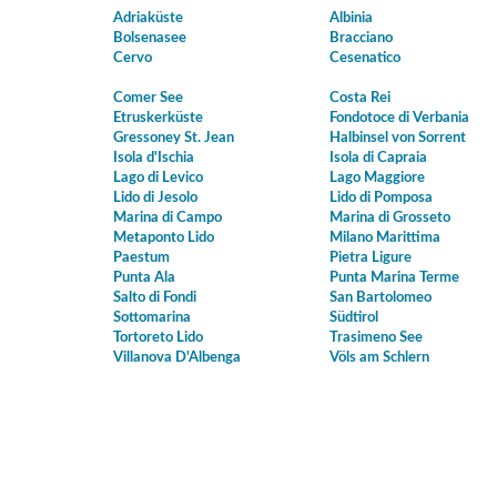
Adriaküste
Albinia
Bolsenasee
Bracciano
Cervo
Cesenatico
Comer See
Costa Rei
Etruskerküste
Fondotoce di Verbania
Gressoney St. Jean
Halbinsel von Sorrent
Isola d'Ischia
Isola di Capraia
Lago di Levico
Lago Maggiore
Lido di Jesolo
Lido di Pomposa
Marina di Campo
Marina di Grosseto
Metaponto Lido
Milano Marittima
Paestum
Pietra Ligure
Punta Ala
Punta Marina Terme
Salto di Fondi
San Bartolomeo
Sottomarina
Südtirol
Tortoreto Lido
Trasimeno See
Villanova D'Albenga
Völs am Schlern