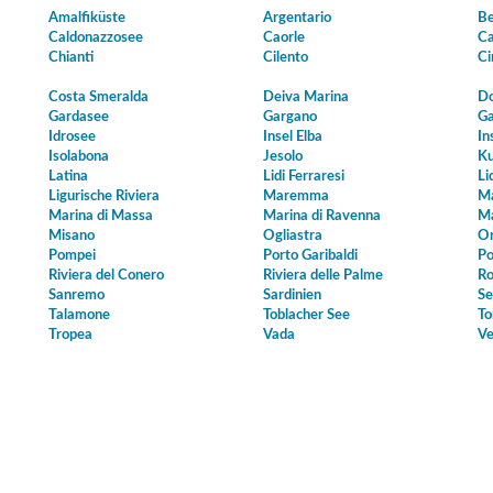
Amalfiküste
Argentario
Be
Caldonazzosee
Caorle
Ca
Chianti
Cilento
Ci
Costa Smeralda
Deiva Marina
Do
Gardasee
Gargano
Ga
Idrosee
Insel Elba
In
Isolabona
Jesolo
Ku
Latina
Lidi Ferraresi
Li
Ligurische Riviera
Maremma
Ma
Marina di Massa
Marina di Ravenna
Ma
Misano
Ogliastra
Or
Pompei
Porto Garibaldi
Po
Riviera del Conero
Riviera delle Palme
Ro
Sanremo
Sardinien
Se
Talamone
Toblacher See
To
Tropea
Vada
Ve