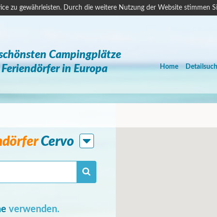
ice zu gewährleisten. Durch die weitere Nutzung der Website stimmen S
 schönsten Campingplätze
Feriendörfer in Europa
Home
Detailsuc
ndörfer
Cervo
he
verwenden.