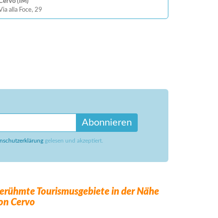
Cervo (IM)
Via alla Foce, 29
Abonnieren
nschutzerklärung
gelesen und akzeptiert.
erühmte Tourismusgebiete in der Nähe
on Cervo