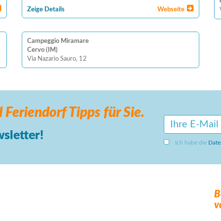
Zeige Details
Webseite
Campeggio Miramare
Cervo (IM)
Via Nazario Sauro, 12
 Feriendorf
Tipps für Sie.
sletter!
Ich habe die
Date
B
v