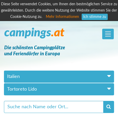
Diese Seite verwendet Cookies, um Ihnen den bestmöglichen Service zu
gewährleisten. Durch die weitere Nutzung der Website stimmen Sie der
Cookie-Nutzung zu.
Mehr Informationen
Ich stimme zu
campings
.at
Toggle
naviga
Die schönsten Campingplätze
und Feriendörfer in Europa
Italien
Tortoreto Lido