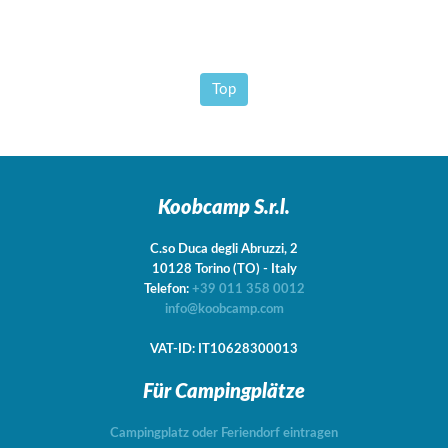
Top
Koobcamp S.r.l.
C.so Duca degli Abruzzi, 2
10128
Torino
(TO)
-
Italy
Telefon:
+39 011 358 0012
info@koobcamp.com
VAT-ID: IT10628300013
Für Campingplätze
Campingplatz oder Feriendorf eintragen