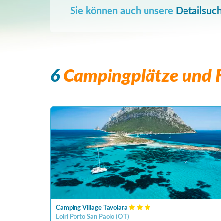
Sie können auch unsere
Detailsuc
6
Campingplätze und F
Camping Village Tavolara
Loiri Porto San Paolo
(
OT
)