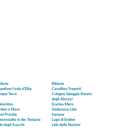
llaria
Bibione
poliveri Isola d'Elba
Cavallino-Treporti
nque Terre
Cologna Spiaggia Roseto
degli Abruzzi
lomiten
Eraclea Mare
tteo a Mare
Giulianova Lido
sel Procida
Iseosee
nststädte in der Toskana
Lago di Endine
do degli Scacchi
Lido delle Nazioni