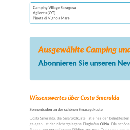
Camping Village Saragosa
Aglientu (OT)
Pineta di Vignola Mare
Ausgewählte Camping
und
Abonnieren Sie unseren New
Wissenswertes über Costa Smeralda
Sonnenbaden an der schönen Smaragdküste
Costa Smeralda, die Smaragdküste, ist eines der beliebtesten 
gelegen, ist der nächstgelegene Flughafen
Olbia
. Die schöne