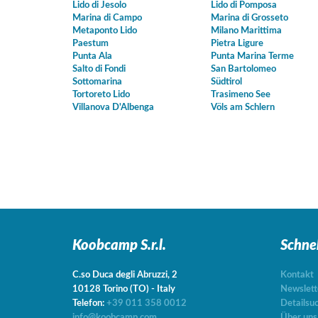
Lido di Jesolo
Lido di Pomposa
Marina di Campo
Marina di Grosseto
Metaponto Lido
Milano Marittima
Paestum
Pietra Ligure
Punta Ala
Punta Marina Terme
Salto di Fondi
San Bartolomeo
Sottomarina
Südtirol
Tortoreto Lido
Trasimeno See
Villanova D'Albenga
Völs am Schlern
Koobcamp S.r.l.
Schne
C.so Duca degli Abruzzi, 2
Kontakt
10128
Torino
(TO)
-
Italy
Newslett
Telefon:
+39 011 358 0012
Detailsu
info@koobcamp.com
Über uns