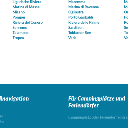
Ligurische Riviera
Maremma
Ma
Marina di Massa
Marina di Ravenna
Ma
Misano
Ogliastra
Or
Pompei
Porto Garibaldi
Po
Riviera del Conero
Riviera delle Palme
Ro
Sanremo
Sardinien
Se
Talamone
Toblacher See
To
Tropea
Vada
Ve
llnavigation
Für Campingplätze
und
Feriendörfer
er
Campingplatz oder Feriendorf eintr
che