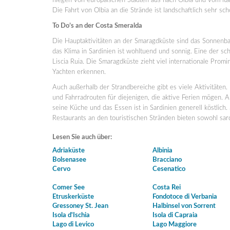
fliegen von europäischen Städten aus nach Olbia und vom ita
Die Fahrt von Olbia an die Strände ist landschaftlich sehr sch
To Do’s an der Costa Smeralda
Die Hauptaktivitäten an der Smaragdküste sind das Sonnenb
das Klima in Sardinien ist wohltuend und sonnig. Eine der sc
Liscia Ruia. Die Smaragdküste zieht viel internationale Pro
Yachten erkennen.
Auch außerhalb der Strandbereiche gibt es viele Aktivitäten.
und Fahrradrouten für diejenigen, die aktive Ferien mögen. A
seine Küche und das Essen ist in Sardinien generell köstlich.
Restaurants an den touristischen Stränden bieten sowohl sardin
Lesen Sie auch über:
Adriaküste
Albinia
Bolsenasee
Bracciano
Cervo
Cesenatico
Comer See
Costa Rei
Etruskerküste
Fondotoce di Verbania
Gressoney St. Jean
Halbinsel von Sorrent
Isola d'Ischia
Isola di Capraia
Lago di Levico
Lago Maggiore