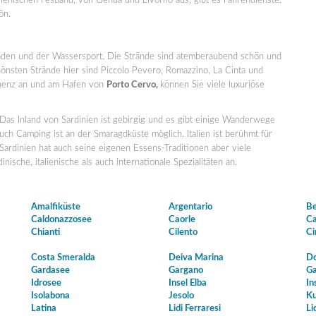
lienischen Festland, von Genua und Livorno aus, gibt es Fährendienste.
ön.
aden und der Wassersport. Die Strände sind atemberaubend schön und
hönsten Strände hier sind Piccolo Pevero, Romazzino, La Cinta und
minenz an und am Hafen von
Porto Cervo,
können Sie viele luxuriöse
 Das Inland von Sardinien ist gebirgig und es gibt einige Wanderwege
uch Camping ist an der Smaragdküste möglich. Italien ist berühmt für
 Sardinien hat auch seine eigenen Essens-Traditionen aber viele
ische, italienische als auch internationale Spezialitäten an.
Amalfiküste
Argentario
Be
Caldonazzosee
Caorle
Ca
Chianti
Cilento
Ci
Costa Smeralda
Deiva Marina
Do
Gardasee
Gargano
Ga
Idrosee
Insel Elba
In
Isolabona
Jesolo
Ku
Latina
Lidi Ferraresi
Li