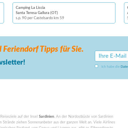
Camping La Liccia
Santa Teresa Gallura (OT)
s.p. 90 per Castelsardo km 59
 Feriendorf
Tipps für Sie.
sletter!
Ich habe die
Date
Reiseziele auf der Insel
Sardinien
. An der Nordostküste von Sardinien
n Strände ziehen Sonnenanbeter aus der ganzen Welt an. Viele Airlines