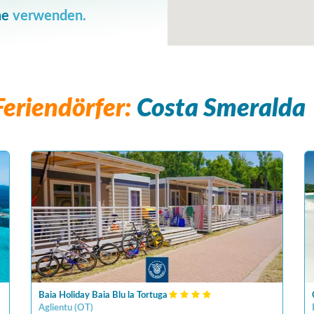
he
verwenden.
eriendörfer:
Costa Smeralda
Baia Holiday Baia Blu la Tortuga
Aglientu
(
OT
)