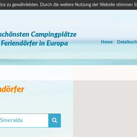
ice zu gewährleisten. Durch die weitere Nutzung der Website stimmen S
 schönsten Campingplätze
Feriendörfer in Europa
Home
Detailsuc
ndörfer