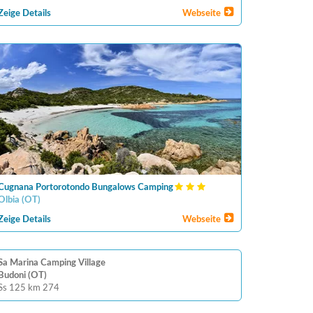
Zeige Details
Webseite
Cugnana Portorotondo Bungalows Camping
Olbia
(
OT
)
Zeige Details
Webseite
Sa Marina Camping Village
Budoni (OT)
Ss 125 km 274