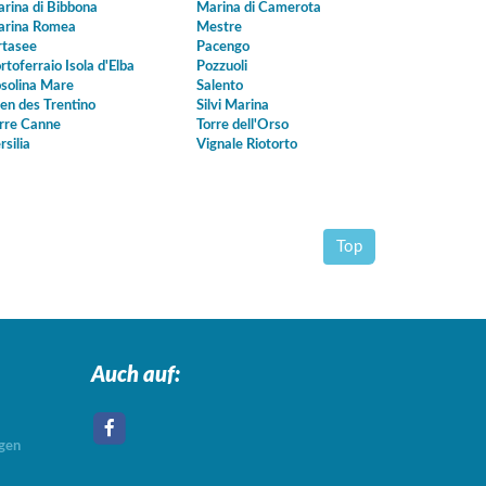
rina di Bibbona
Marina di Camerota
rina Romea
Mestre
tasee
Pacengo
rtoferraio Isola d'Elba
Pozzuoli
solina Mare
Salento
en des Trentino
Silvi Marina
rre Canne
Torre dell'Orso
rsilia
Vignale Riotorto
Top
Auch auf:
agen