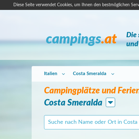
Diese Seite verwendet Cookies, um Ihnen den bestmöglichen Serv
Die
campings
.at
und 
Italien
Costa Smeralda
Campingplätze und Ferie
Costa Smeralda