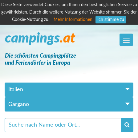
Diese Seite verwendet Cookies, um Ihnen den bestmöglichen Service zu
gewährleisten. Durch die weitere Nutzung der Website stimmen Sie der
Cookie-Nutzung zu.
Mehr Informationen
Ich stimme zu
campings
.at
Toggle
naviga
Die schönsten Campingplätze
und Feriendörfer in Europa
Italien
Gargano