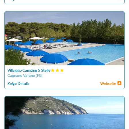
Villaggio Camping 5 Stelle
Cagnano Varano
(
FG
)
Zeige Details
Webseite