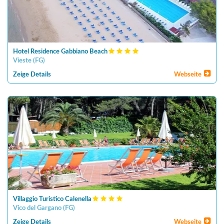
Hotel Residence Gabbiano Beach
Vieste
(
FG
)
Zeige Details
Webseite
Villaggio Turistico Calenella
Vico del Gargano
(
FG
)
Zeige Details
Webseite