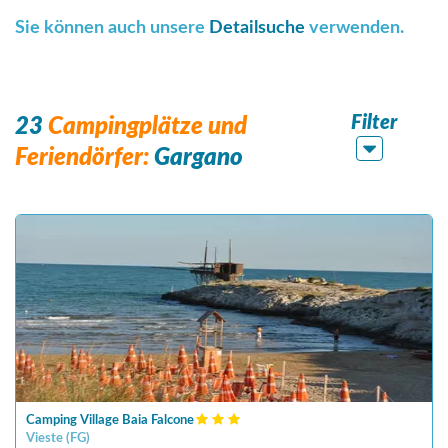
Sie können auch unsere
Detailsuche
verwenden.
Filter
23
Campingplätze und
Feriendörfer:
Gargano
Camping Village Baia Falcone
Vieste
(
FG
)