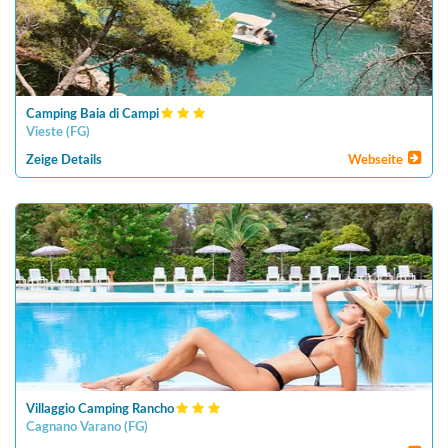
Camping Baia di Campi
Vieste
(
FG
)
Zeige Details
Webseite
Villaggio Camping Rancho
Cagnano Varano
(
FG
)