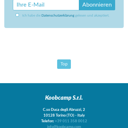
Abonnieren
Ich habe die
Datenschutzerklärung
gelesen und akzeptiert.
Top
Koobcamp S.r.l.
C.so Duca degli Abruzzi, 2
10128
Torino
(TO)
-
Italy
Telefon:
+39 011 358 0012
info@koobcamp.com