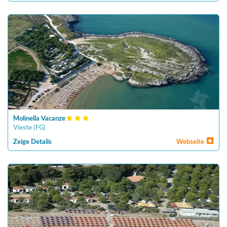
Molinella Vacanze
Vieste
(
FG
)
Zeige Details
Webseite