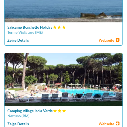
Salicamp Boschetto Holiday
Terme Vigliatore
(
ME
)
Zeige Details
Webseite
Camping Village Isola Verde
Nettuno
(
RM
)
Zeige Details
Webseite