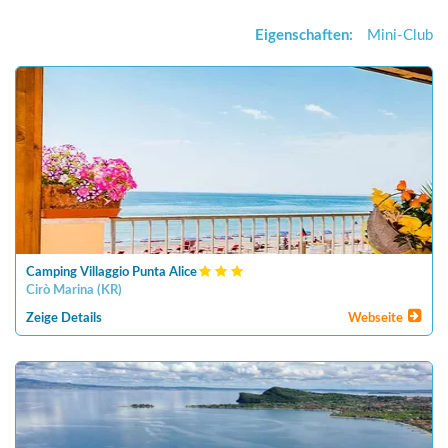
Eigenschaften:
Mini-Club
Camping Villaggio Punta Alice
Cirò Marina
(
KR
)
Zeige Details
Webseite