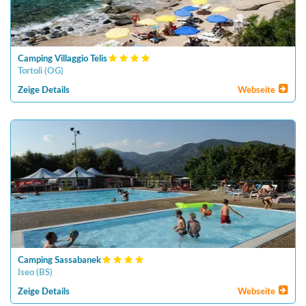
Camping Villaggio Telis
Tortolì
(
OG
)
Zeige Details
Webseite
Camping Sassabanek
Iseo
(
BS
)
Zeige Details
Webseite