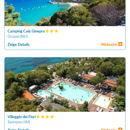
Camping Cala Ginepro
Orosei
(
NU
)
Zeige Details
Webseite
Villaggio dei Fiori
Sanremo
(
IM
)