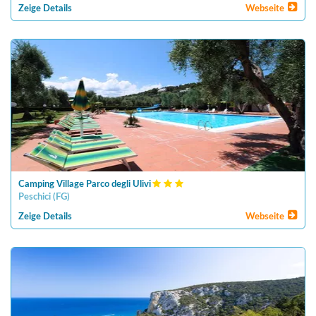
Zeige Details
Webseite
Camping Village Parco degli Ulivi
Peschici
(
FG
)
Zeige Details
Webseite