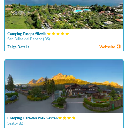
Camping Europa Silvella
San Felice del Benaco
(
BS
)
Zeige Details
Webseite
Camping Caravan Park Sexten
Sesto
(
BZ
)