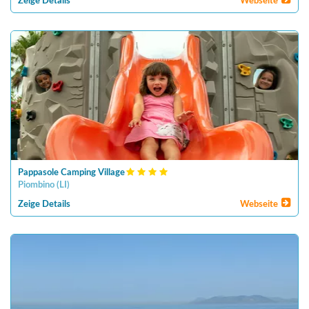
Zeige Details
Webseite
Pappasole Camping Village
Piombino
(
LI
)
Zeige Details
Webseite