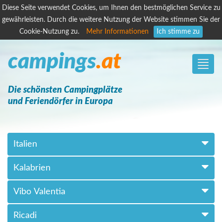
Diese Seite verwendet Cookies, um Ihnen den bestmöglichen Service zu
gewährleisten. Durch die weitere Nutzung der Website stimmen Sie der
Cookie-Nutzung zu.
Mehr Informationen
Ich stimme zu
campings
.at
Toggle
naviga
Die schönsten Campingplätze
und Feriendörfer in Europa
Italien
Kalabrien
Vibo Valentia
Ricadi