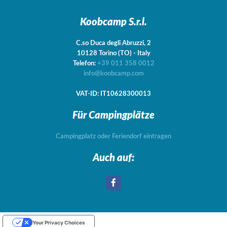
Koobcamp S.r.l.
C.so Duca degli Abruzzi, 2
10128
Torino
(TO)
-
Italy
Telefon:
+39 011 358 0012
info@koobcamp.com
VAT-ID: IT10628300013
Für Campingplätze
Campingplatz oder Feriendorf eintragen
Auch auf:
Your Privacy Choices