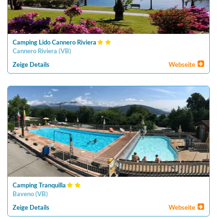
Camping Lido Cannero Riviera
Cannero Riviera
(
VB
)
Zeige Details
Webseite
Camping Tranquilla
Baveno
(
VB
)
Zeige Details
Webseite