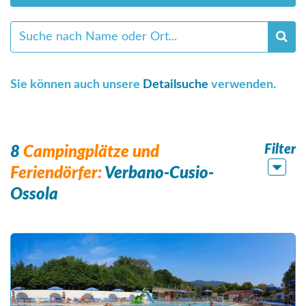
Sie können auch unsere
Detailsuche
verwenden.
Filter
8
Campingplätze und
Feriendörfer:
Verbano-Cusio-
Ossola