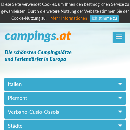
Diese Seite verwendet Cookies, um Ihnen den bestmöglichen Service zu
gewährleisten. Durch die weitere Nutzung der Website stimmen Sie der
Cookie-Nutzung zu.
Mehr Informationen
Ich stimme zu
campings
.at
Toggle
naviga
Die schönsten Campingplätze
und Feriendörfer in Europa
Italien
Piemont
Verbano-Cusio-Ossola
Städte