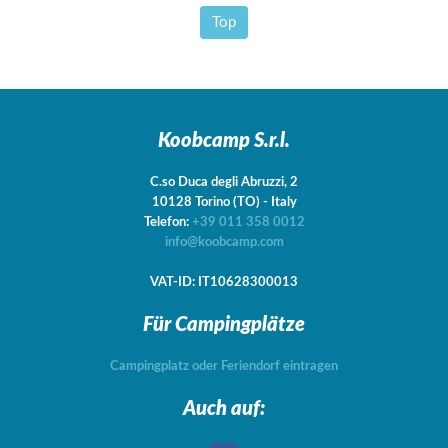
Top
Koobcamp S.r.l.
C.so Duca degli Abruzzi, 2
10128
Torino
(TO)
-
Italy
Telefon:
+39 011 358 0012
info@koobcamp.com
VAT-ID: IT10628300013
Für Campingplätze
Campingplatz oder Feriendorf eintragen
Auch auf: