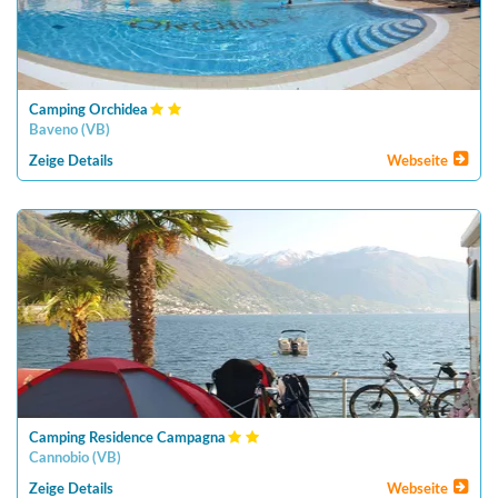
Camping Orchidea
Baveno
(
VB
)
Zeige Details
Webseite
Camping Residence Campagna
Cannobio
(
VB
)
Zeige Details
Webseite