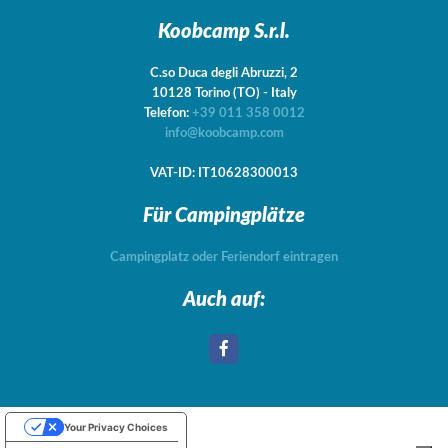
Koobcamp S.r.l.
C.so Duca degli Abruzzi, 2
10128
Torino
(TO)
-
Italy
Telefon:
+39 011 358 0012
info@koobcamp.com
VAT-ID: IT10628300013
Für Campingplätze
Campingplatz oder Feriendorf eintragen
Auch auf:
Your Privacy Choices