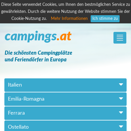
Diese Seite verwendet Cookies, um Ihnen den bestmöglichen Service zu
gewährleisten. Durch die weitere Nutzung der Website stimmen Sie der
Cookie-Nutzung zu.
Mehr Informationen
Ich stimme zu
campings
.at
Toggle
naviga
Die schönsten Campingplätze
und Feriendörfer in Europa
Italien
Emilia-Romagna
Ferrara
Ostellato