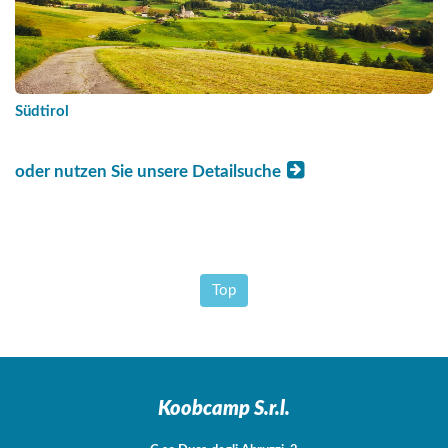
Südtirol
oder nutzen Sie unsere Detailsuche
Top
Koobcamp S.r.l.