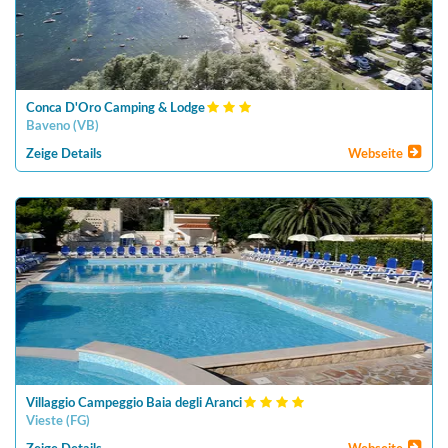
Conca D'Oro Camping & Lodge
Baveno
(
VB
)
Zeige Details
Webseite
Villaggio Campeggio Baia degli Aranci
Vieste
(
FG
)