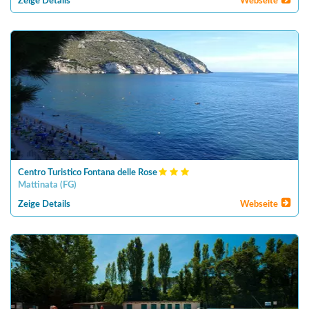
Zeige Details
Webseite
Centro Turistico Fontana delle Rose
Mattinata
(
FG
)
Zeige Details
Webseite