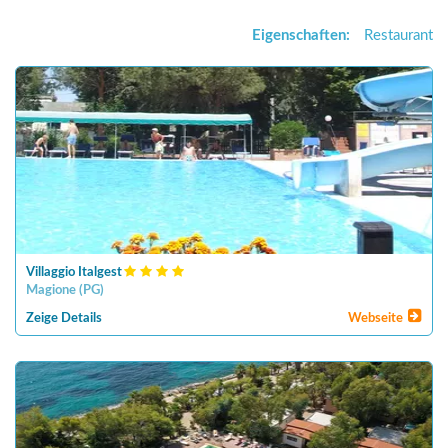
Eigenschaften:
Restaurant
Villaggio Italgest
Magione
(
PG
)
Zeige Details
Webseite