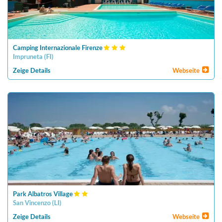
Camping Internazionale Firenze
Impruneta
(
FI
)
Zeige Details
Webseite
Park Albatros Village
San Vincenzo
(
LI
)
Zeige Details
Webseite