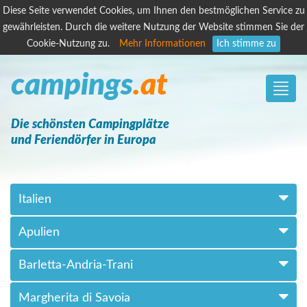
Diese Seite verwendet Cookies, um Ihnen den bestmöglichen Service zu
gewährleisten. Durch die weitere Nutzung der Website stimmen Sie der
Cookie-Nutzung zu.
Mehr Informationen
Ich stimme zu
campings
.at
Toggle
naviga
Die schönsten Campingplätze
und Feriendörfer in Europa
Italien
Apulien
Barletta-Andria-Trani
Margherita di Savoia