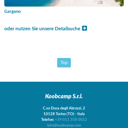
Gargano
oder nutzen Sie unsere Detailsuche
Top
Koobcamp S.r.l.
C.so Duca degli Abruzzi, 2
10128
Torino
(TO)
-
Italy
Telefon:
+39 011 358 0012
info@koobcamp.com