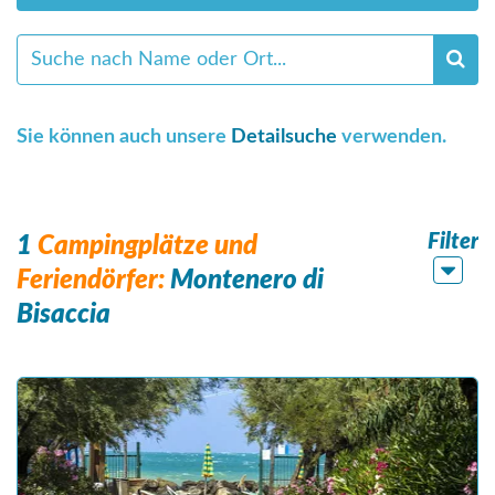
Sie können auch unsere
Detailsuche
verwenden.
Filter
1
Campingplätze und
Feriendörfer:
Montenero di
Bisaccia