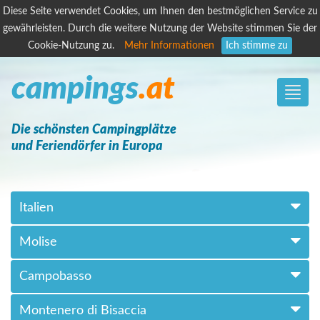
Diese Seite verwendet Cookies, um Ihnen den bestmöglichen Service zu
gewährleisten. Durch die weitere Nutzung der Website stimmen Sie der
Cookie-Nutzung zu.
Mehr Informationen
Ich stimme zu
campings
.at
Toggle
naviga
Die schönsten Campingplätze
und Feriendörfer in Europa
Italien
Molise
Campobasso
Montenero di Bisaccia