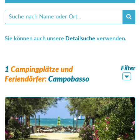
Sie können auch unsere
Detailsuche
verwenden.
Filter
1
Campingplätze und
Feriendörfer:
Campobasso