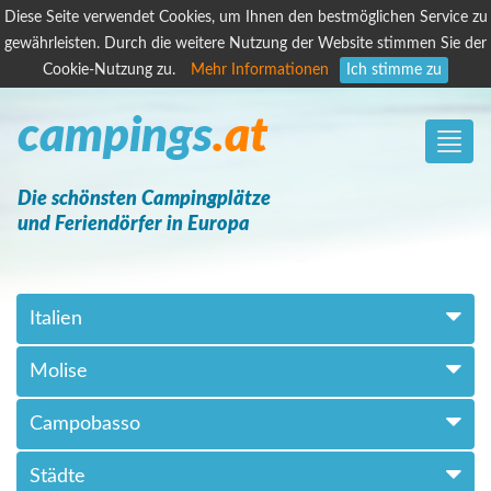
Diese Seite verwendet Cookies, um Ihnen den bestmöglichen Service zu
gewährleisten. Durch die weitere Nutzung der Website stimmen Sie der
Cookie-Nutzung zu.
Mehr Informationen
Ich stimme zu
campings
.at
Toggle
naviga
Die schönsten Campingplätze
und Feriendörfer in Europa
Italien
Molise
Campobasso
Städte