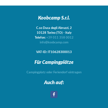
Koobcamp S.r.l.
C.so Duca degli Abruzzi, 2
10128
Torino
(TO)
-
Italy
Telefon:
+39 011 358 0012
info@koobcamp.com
VAT-ID: IT10628300013
Für Campingplätze
Campingplatz oder Feriendorf eintragen
Auch auf: