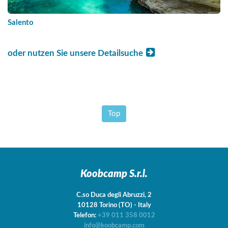
Salento
oder nutzen Sie unsere Detailsuche
Top
Koobcamp S.r.l.
C.so Duca degli Abruzzi, 2
10128
Torino
(TO)
-
Italy
Telefon:
+39 011 358 0012
info@koobcamp.com