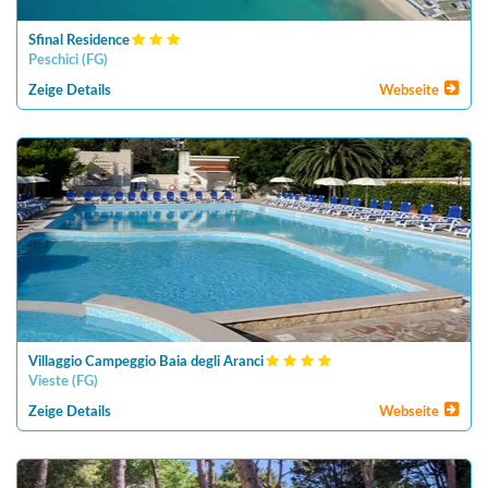
Sfinal Residence
Peschici
(
FG
)
Zeige Details
Webseite
Villaggio Campeggio Baia degli Aranci
Vieste
(
FG
)
Zeige Details
Webseite