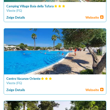
Camping Village Baia della Tufara
Vieste
(
FG
)
Zeige Details
Webseite
Centro Vacanze Oriente
Vieste
(
FG
)
Zeige Details
Webseite