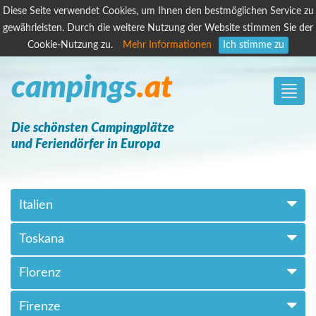
Diese Seite verwendet Cookies, um Ihnen den bestmöglichen Service zu
gewährleisten. Durch die weitere Nutzung der Website stimmen Sie der
Cookie-Nutzung zu.
Mehr Informationen
Ich stimme zu
campings
.at
Toggle
naviga
Die schönsten Campingplätze
und Feriendörfer in Europa
Italien
Toskana
Florenz
Firenze