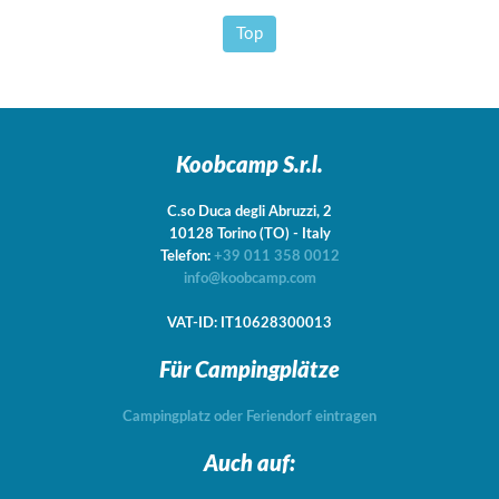
Top
Koobcamp S.r.l.
C.so Duca degli Abruzzi, 2
10128
Torino
(TO)
-
Italy
Telefon:
+39 011 358 0012
info@koobcamp.com
VAT-ID: IT10628300013
Für Campingplätze
Campingplatz oder Feriendorf eintragen
Auch auf: