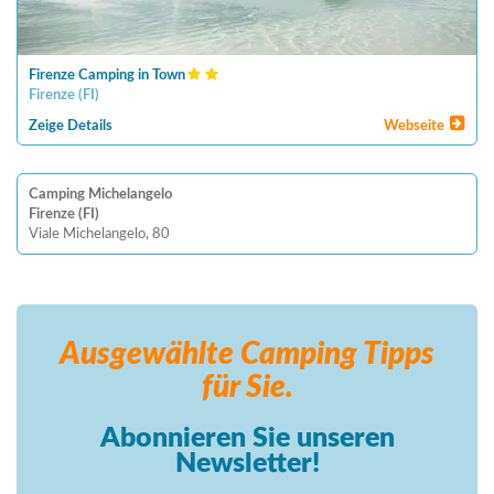
Firenze Camping in Town
Firenze
(
FI
)
Zeige Details
Webseite
Camping Michelangelo
Firenze (FI)
Viale Michelangelo, 80
Ausgewählte Camping
Tipps
für Sie.
Abonnieren Sie unseren
Newsletter!