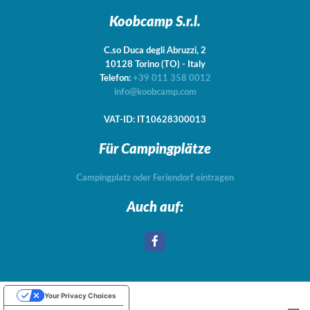
Koobcamp S.r.l.
C.so Duca degli Abruzzi, 2
10128
Torino
(TO)
-
Italy
Telefon:
+39 011 358 0012
info@koobcamp.com
VAT-ID: IT10628300013
Für Campingplätze
Campingplatz oder Feriendorf eintragen
Auch auf:
Your Privacy Choices