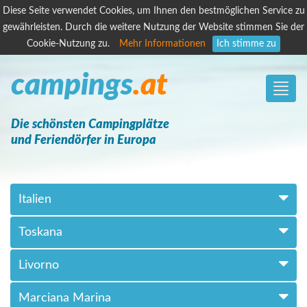
Diese Seite verwendet Cookies, um Ihnen den bestmöglichen Service zu
gewährleisten. Durch die weitere Nutzung der Website stimmen Sie der
Cookie-Nutzung zu.
Mehr Informationen
Ich stimme zu
campings
.at
Toggle
naviga
Die schönsten Campingplätze
und Feriendörfer in Europa
Italien
Toskana
Livorno
Marciana Marina