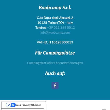
Koobcamp S.r.l.
C.so Duca degli Abruzzi, 2
10128
Torino
(TO)
-
Italy
Telefon:
+39 011 358 0012
info@koobcamp.com
VAT-ID: IT10628300013
Für Campingplätze
Campingplatz oder Feriendorf eintragen
Auch auf:
Your Privacy Choices