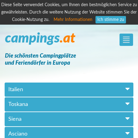
Diese Seite verwendet Cookies, um Ihnen den bestmöglichen Service zu
gewährleisten. Durch die weitere Nutzung der Website stimmen Sie der
Cookie-Nutzung zu.
Mehr Informationen
Ich stimme zu
campings
.at
Toggle
naviga
Die schönsten Campingplätze
und Feriendörfer in Europa
Italien
Toskana
Siena
Asciano