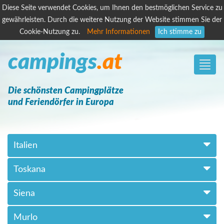
Diese Seite verwendet Cookies, um Ihnen den bestmöglichen Service zu
gewährleisten. Durch die weitere Nutzung der Website stimmen Sie der
Cookie-Nutzung zu.
Mehr Informationen
Ich stimme zu
campings
.at
Toggle
naviga
Die schönsten Campingplätze
und Feriendörfer in Europa
Italien
Toskana
Siena
Murlo