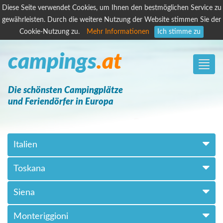
Diese Seite verwendet Cookies, um Ihnen den bestmöglichen Service zu
gewährleisten. Durch die weitere Nutzung der Website stimmen Sie der
Cookie-Nutzung zu.
Mehr Informationen
Ich stimme zu
campings
.at
Toggle
naviga
Die schönsten Campingplätze
und Feriendörfer in Europa
Italien
Toskana
Siena
Monteriggioni