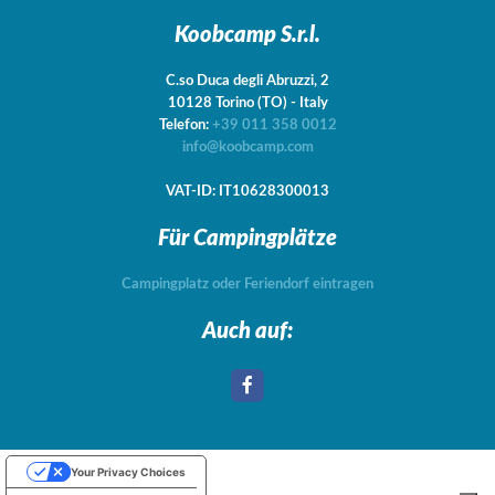
Koobcamp S.r.l.
C.so Duca degli Abruzzi, 2
10128
Torino
(TO)
-
Italy
Telefon:
+39 011 358 0012
info@koobcamp.com
VAT-ID: IT10628300013
Für Campingplätze
Campingplatz oder Feriendorf eintragen
Auch auf:
Your Privacy Choices