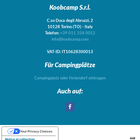
Koobcamp S.r.l.
C.so Duca degli Abruzzi, 2
10128
Torino
(TO)
-
Italy
Telefon:
+39 011 358 0012
info@koobcamp.com
VAT-ID: IT10628300013
Für Campingplätze
Campingplatz oder Feriendorf eintragen
Auch auf:
Your Privacy Choices
Notice at collection