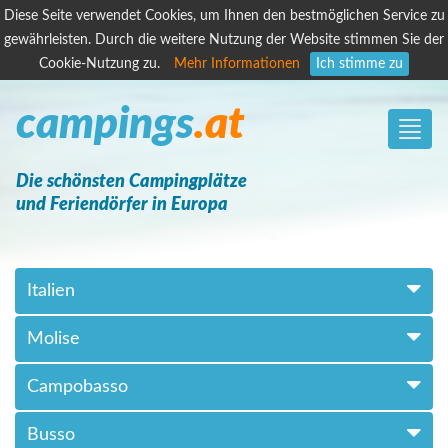
Diese Seite verwendet Cookies, um Ihnen den bestmöglichen Service zu
gewährleisten. Durch die weitere Nutzung der Website stimmen Sie der
Cookie-Nutzung zu.
Mehr Informationen
Ich stimme zu
campings
.at
Toggle
naviga
Die schönsten Campingplätze
und Feriendörfer in Europa
Italien
Molise
Campobasso
Busso