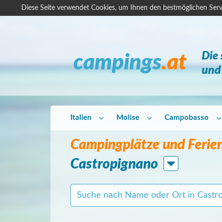
Diese Seite verwendet Cookies, um Ihnen den bestmöglichen Serv
Die
campings
.at
und 
Italien
Molise
Campobasso
Campingplätze und Ferien
Castropignano