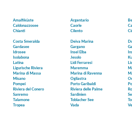
Amalfiküste
Argentario
Be
Caldonazzosee
Caorle
Ca
Chianti
Cilento
Ci
Costa Smeralda
Deiva Marina
Do
Gardasee
Gargano
Ga
Idrosee
Insel Elba
In
Isolabona
Jesolo
Ku
Latina
Lidi Ferraresi
Li
Ligurische Riviera
Maremma
Ma
Marina di Massa
Marina di Ravenna
Ma
Misano
Ogliastra
Or
Pompei
Porto Garibaldi
Po
Riviera del Conero
Riviera delle Palme
Ro
Sanremo
Sardinien
Se
Talamone
Toblacher See
To
Tropea
Vada
Ve