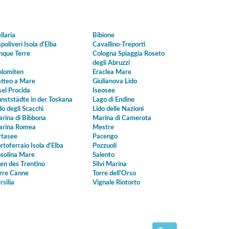
llaria
Bibione
poliveri Isola d'Elba
Cavallino-Treporti
nque Terre
Cologna Spiaggia Roseto
degli Abruzzi
lomiten
Eraclea Mare
tteo a Mare
Giulianova Lido
sel Procida
Iseosee
nststädte in der Toskana
Lago di Endine
do degli Scacchi
Lido delle Nazioni
rina di Bibbona
Marina di Camerota
rina Romea
Mestre
tasee
Pacengo
rtoferraio Isola d'Elba
Pozzuoli
solina Mare
Salento
en des Trentino
Silvi Marina
rre Canne
Torre dell'Orso
rsilia
Vignale Riotorto