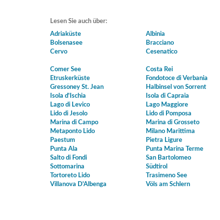
Lesen Sie auch über:
Adriaküste
Albinia
Bolsenasee
Bracciano
Cervo
Cesenatico
Comer See
Costa Rei
Etruskerküste
Fondotoce di Verbania
Gressoney St. Jean
Halbinsel von Sorrent
Isola d'Ischia
Isola di Capraia
Lago di Levico
Lago Maggiore
Lido di Jesolo
Lido di Pomposa
Marina di Campo
Marina di Grosseto
Metaponto Lido
Milano Marittima
Paestum
Pietra Ligure
Punta Ala
Punta Marina Terme
Salto di Fondi
San Bartolomeo
Sottomarina
Südtirol
Tortoreto Lido
Trasimeno See
Villanova D'Albenga
Völs am Schlern