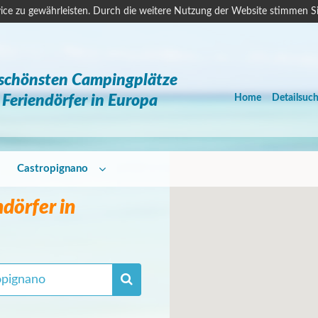
ice zu gewährleisten. Durch die weitere Nutzung der Website stimmen S
 schönsten Campingplätze
Feriendörfer in Europa
Home
Detailsuc
Castropignano
dörfer in