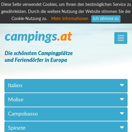
Diese Seite verwendet Cookies, um Ihnen den bestmöglichen Service zu
gewährleisten. Durch die weitere Nutzung der Website stimmen Sie der
Cookie-Nutzung zu.
Mehr Informationen
Ich stimme zu
campings
.at
Toggle
naviga
Die schönsten Campingplätze
und Feriendörfer in Europa
Italien
Molise
Campobasso
Spinete