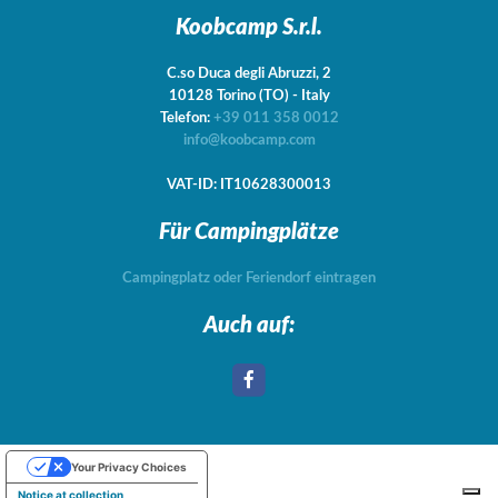
Koobcamp S.r.l.
C.so Duca degli Abruzzi, 2
10128
Torino
(TO)
-
Italy
Telefon:
+39 011 358 0012
info@koobcamp.com
VAT-ID: IT10628300013
Für Campingplätze
Campingplatz oder Feriendorf eintragen
Auch auf:
Your Privacy Choices
Notice at collection