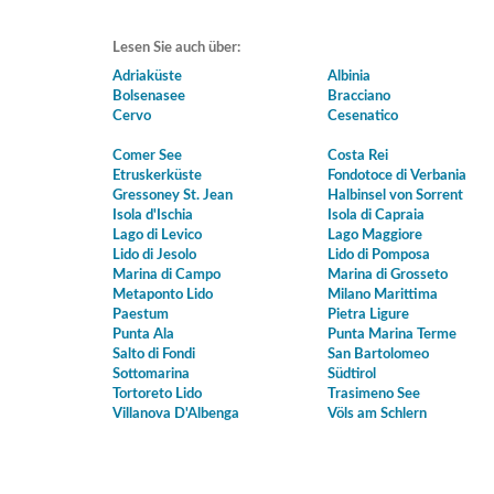
Lesen Sie auch über:
Adriaküste
Albinia
Bolsenasee
Bracciano
Cervo
Cesenatico
Comer See
Costa Rei
Etruskerküste
Fondotoce di Verbania
Gressoney St. Jean
Halbinsel von Sorrent
Isola d'Ischia
Isola di Capraia
Lago di Levico
Lago Maggiore
Lido di Jesolo
Lido di Pomposa
Marina di Campo
Marina di Grosseto
Metaponto Lido
Milano Marittima
Paestum
Pietra Ligure
Punta Ala
Punta Marina Terme
Salto di Fondi
San Bartolomeo
Sottomarina
Südtirol
Tortoreto Lido
Trasimeno See
Villanova D'Albenga
Völs am Schlern