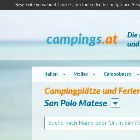
Diese Seite verwendet Cookies, um Ihnen den bestmöglichen Serv
Die
campings
.at
und 
Italien
Molise
Campobasso
Campingplätze und Ferien
San Polo Matese