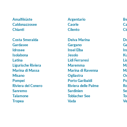
Amalfiküste
Argentario
Be
Caldonazzosee
Caorle
Ca
Chianti
Cilento
Ci
Costa Smeralda
Deiva Marina
Do
Gardasee
Gargano
Ga
Idrosee
Insel Elba
In
Isolabona
Jesolo
Ku
Latina
Lidi Ferraresi
Li
Ligurische Riviera
Maremma
Ma
Marina di Massa
Marina di Ravenna
Ma
Misano
Ogliastra
Or
Pompei
Porto Garibaldi
Po
Riviera del Conero
Riviera delle Palme
Ro
Sanremo
Sardinien
Se
Talamone
Toblacher See
To
Tropea
Vada
Ve