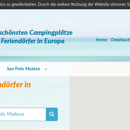
ice zu gewährleisten. Durch die weitere Nutzung der Website stimmen S
 schönsten Campingplätze
Feriendörfer in Europa
Home
Detailsuc
San Polo Matese
dörfer in