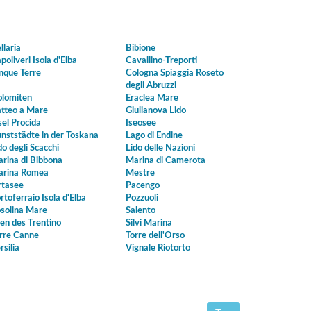
llaria
Bibione
poliveri Isola d'Elba
Cavallino-Treporti
nque Terre
Cologna Spiaggia Roseto
degli Abruzzi
lomiten
Eraclea Mare
tteo a Mare
Giulianova Lido
sel Procida
Iseosee
nststädte in der Toskana
Lago di Endine
do degli Scacchi
Lido delle Nazioni
rina di Bibbona
Marina di Camerota
rina Romea
Mestre
tasee
Pacengo
rtoferraio Isola d'Elba
Pozzuoli
solina Mare
Salento
en des Trentino
Silvi Marina
rre Canne
Torre dell'Orso
rsilia
Vignale Riotorto