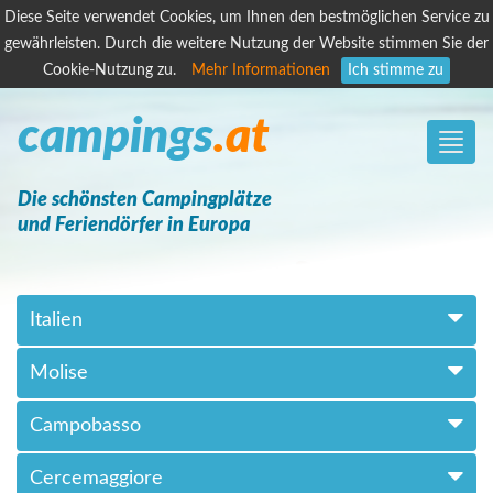
Diese Seite verwendet Cookies, um Ihnen den bestmöglichen Service zu
gewährleisten. Durch die weitere Nutzung der Website stimmen Sie der
Cookie-Nutzung zu.
Mehr Informationen
Ich stimme zu
campings
.at
Toggle
naviga
Die schönsten Campingplätze
und Feriendörfer in Europa
Italien
Molise
Campobasso
Cercemaggiore