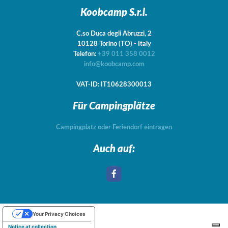
Koobcamp S.r.l.
C.so Duca degli Abruzzi, 2
10128
Torino
(TO)
-
Italy
Telefon:
+39 011 358 0012
info@koobcamp.com
VAT-ID: IT10628300013
Für Campingplätze
Campingplatz oder Feriendorf eintragen
Auch auf:
Your Privacy Choices
Notice at collection