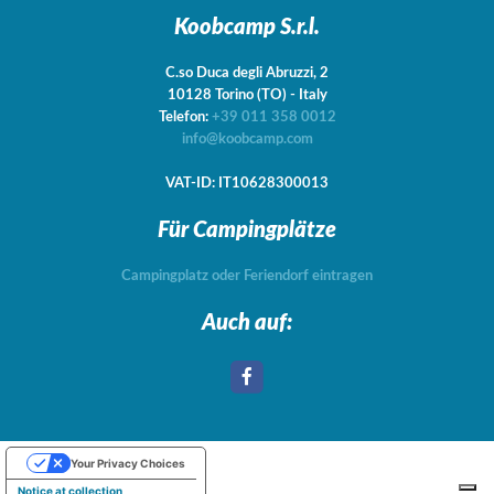
Koobcamp S.r.l.
C.so Duca degli Abruzzi, 2
10128
Torino
(TO)
-
Italy
Telefon:
+39 011 358 0012
info@koobcamp.com
VAT-ID: IT10628300013
Für Campingplätze
Campingplatz oder Feriendorf eintragen
Auch auf:
Your Privacy Choices
Notice at collection