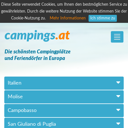
Diese Seite verwendet Cookies, um Ihnen den bestmöglichen Service zu
gewährleisten. Durch die weitere Nutzung der Website stimmen Sie der
Cookie-Nutzung zu.
Mehr Informationen
Ich stimme zu
campings
.at
Toggle
naviga
Die schönsten Campingplätze
und Feriendörfer in Europa
Italien
Molise
Campobasso
San Giuliano di Puglia