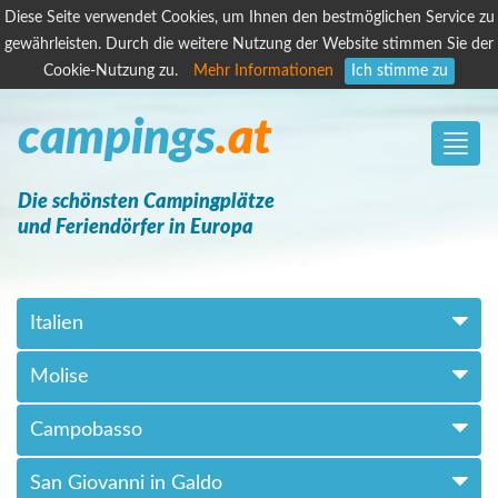
Diese Seite verwendet Cookies, um Ihnen den bestmöglichen Service zu
gewährleisten. Durch die weitere Nutzung der Website stimmen Sie der
Cookie-Nutzung zu.
Mehr Informationen
Ich stimme zu
campings
.at
Toggle
naviga
Die schönsten Campingplätze
und Feriendörfer in Europa
Italien
Molise
Campobasso
San Giovanni in Galdo