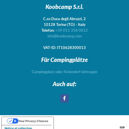
Koobcamp S.r.l.
C.so Duca degli Abruzzi, 2
10128
Torino
(TO)
-
Italy
Telefon:
+39 011 358 0012
info@koobcamp.com
VAT-ID: IT10628300013
Für Campingplätze
Campingplatz oder Feriendorf eintragen
Auch auf:
Your Privacy Choices
Notice at collection