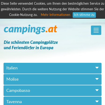
Diese Seite verwendet Cookies, um Ihnen den bestmöglichen Service zu
gewährleisten. Durch die weitere Nutzung der Website stimmen Sie der
Cookie-Nutzung zu.
Mehr Informationen
Ich stimme zu
campings
.at
Toggle
naviga
Die schönsten Campingplätze
und Feriendörfer in Europa
Italien
Molise
Campobasso
Tavenna