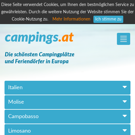
Diese Seite verwendet Cookies, um Ihnen den bestmöglichen Service zu
gewährleisten. Durch die weitere Nutzung der Website stimmen Sie der
Cookie-Nutzung zu.
Mehr Informationen
Ich stimme zu
campings
.at
Toggle
naviga
Die schönsten Campingplätze
und Feriendörfer in Europa
Italien
Molise
Campobasso
Limosano