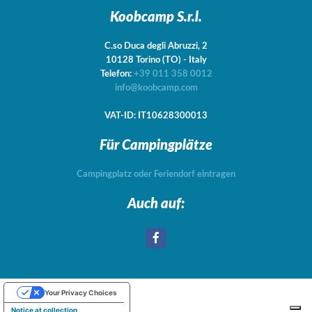
Koobcamp S.r.l.
C.so Duca degli Abruzzi, 2
10128
Torino
(TO)
-
Italy
Telefon:
+39 011 358 0012
info@koobcamp.com
VAT-ID: IT10628300013
Für Campingplätze
Campingplatz oder Feriendorf eintragen
Auch auf:
Your Privacy Choices
Notice at collection