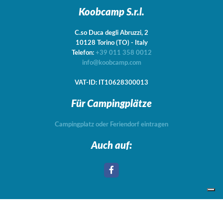
Koobcamp S.r.l.
C.so Duca degli Abruzzi, 2
10128
Torino
(TO)
-
Italy
Telefon:
+39 011 358 0012
info@koobcamp.com
VAT-ID: IT10628300013
Für Campingplätze
Campingplatz oder Feriendorf eintragen
Auch auf:
Your Privacy Choices
Notice at collection