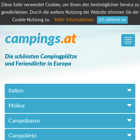
Diese Seite verwendet Cookies, um Ihnen den bestmöglichen Service zu
gewährleisten. Durch die weitere Nutzung der Website stimmen Sie der
Cookie-Nutzung zu.
Mehr Informationen
Ich stimme zu
campings
.at
Toggle
naviga
Die schönsten Campingplätze
und Feriendörfer in Europa
Italien
Molise
Campobasso
Campolieto