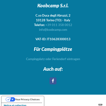
Koobcamp S.r.l.
C.so Duca degli Abruzzi, 2
10128
Torino
(TO)
-
Italy
Telefon:
+39 011 358 0012
info@koobcamp.com
VAT-ID: IT10628300013
Für Campingplätze
Campingplatz oder Feriendorf eintragen
Auch auf:
Your Privacy Choices
Notice at collection