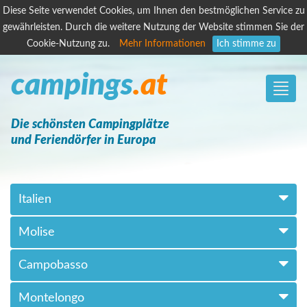
Diese Seite verwendet Cookies, um Ihnen den bestmöglichen Service zu
gewährleisten. Durch die weitere Nutzung der Website stimmen Sie der
Cookie-Nutzung zu.
Mehr Informationen
Ich stimme zu
campings
.at
Toggle
naviga
Die schönsten Campingplätze
und Feriendörfer in Europa
Italien
Molise
Campobasso
Montelongo