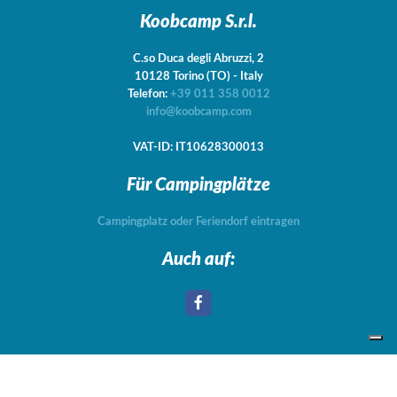
Koobcamp S.r.l.
C.so Duca degli Abruzzi, 2
10128
Torino
(TO)
-
Italy
Telefon:
+39 011 358 0012
info@koobcamp.com
VAT-ID: IT10628300013
Für Campingplätze
Campingplatz oder Feriendorf eintragen
Auch auf:
Your Privacy Choices
Notice at collection