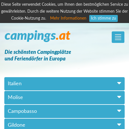
Diese Seite verwendet Cookies, um Ihnen den bestmöglichen Service zu
gewährleisten. Durch die weitere Nutzung der Website stimmen Sie der
Cookie-Nutzung zu.
Mehr Informationen
Ich stimme zu
campings
.at
Toggle
naviga
Die schönsten Campingplätze
und Feriendörfer in Europa
Italien
Molise
Campobasso
Gildone