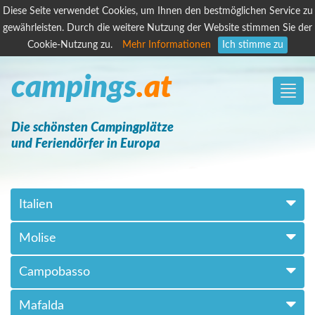
Diese Seite verwendet Cookies, um Ihnen den bestmöglichen Service zu
gewährleisten. Durch die weitere Nutzung der Website stimmen Sie der
Cookie-Nutzung zu.
Mehr Informationen
Ich stimme zu
campings
.at
Toggle
naviga
Die schönsten Campingplätze
und Feriendörfer in Europa
Italien
Molise
Campobasso
Mafalda