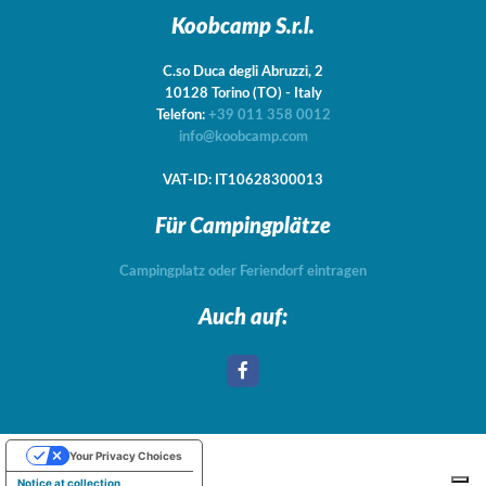
Koobcamp S.r.l.
C.so Duca degli Abruzzi, 2
10128
Torino
(TO)
-
Italy
Telefon:
+39 011 358 0012
info@koobcamp.com
VAT-ID: IT10628300013
Für Campingplätze
Campingplatz oder Feriendorf eintragen
Auch auf:
Your Privacy Choices
Notice at collection