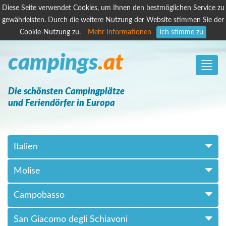
Diese Seite verwendet Cookies, um Ihnen den bestmöglichen Service zu
gewährleisten. Durch die weitere Nutzung der Website stimmen Sie der
Cookie-Nutzung zu.
Mehr Informationen
Ich stimme zu
campings
.at
Toggle
naviga
Die schönsten Campingplätze
und Feriendörfer in Europa
Italien
Molise
Campobasso
San Giacomo degli Schiavoni