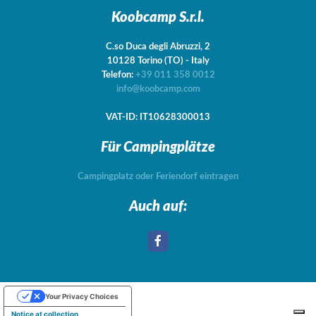
Koobcamp S.r.l.
C.so Duca degli Abruzzi, 2
10128
Torino
(TO)
-
Italy
Telefon:
+39 011 358 0012
info@koobcamp.com
VAT-ID: IT10628300013
Für Campingplätze
Campingplatz oder Feriendorf eintragen
Auch auf:
Your Privacy Choices
Notice at collection