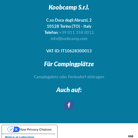
Koobcamp S.r.l.
C.so Duca degli Abruzzi, 2
10128
Torino
(TO)
-
Italy
Telefon:
+39 011 358 0012
info@koobcamp.com
VAT-ID: IT10628300013
Für Campingplätze
Campingplatz oder Feriendorf eintragen
Auch auf:
Your Privacy Choices
Notice at collection