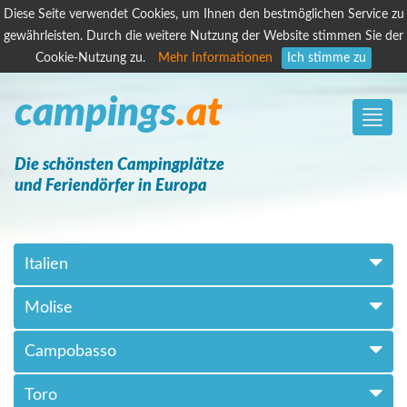
Diese Seite verwendet Cookies, um Ihnen den bestmöglichen Service zu
gewährleisten. Durch die weitere Nutzung der Website stimmen Sie der
Cookie-Nutzung zu.
Mehr Informationen
Ich stimme zu
campings
.at
Toggle
naviga
Die schönsten Campingplätze
und Feriendörfer in Europa
Italien
Molise
Campobasso
Toro