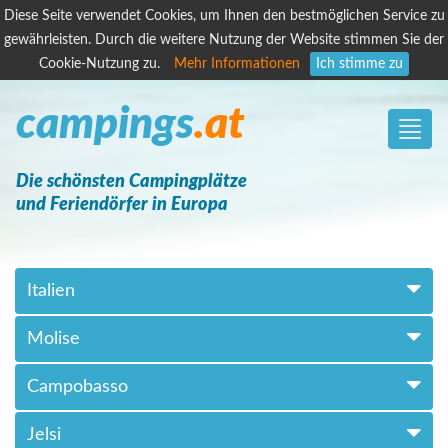
Diese Seite verwendet Cookies, um Ihnen den bestmöglichen Service zu
gewährleisten. Durch die weitere Nutzung der Website stimmen Sie der
Cookie-Nutzung zu.
Mehr Informationen
Ich stimme zu
campings
.at
Toggle
naviga
Die schönsten Campingplätze
und Feriendörfer in Europa
Italien
Molise
Campobasso
Jelsi