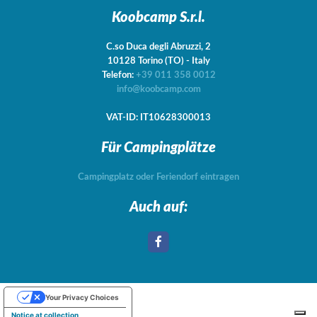
Koobcamp S.r.l.
C.so Duca degli Abruzzi, 2
10128
Torino
(TO)
-
Italy
Telefon:
+39 011 358 0012
info@koobcamp.com
VAT-ID: IT10628300013
Für Campingplätze
Campingplatz oder Feriendorf eintragen
Auch auf:
Your Privacy Choices
Notice at collection