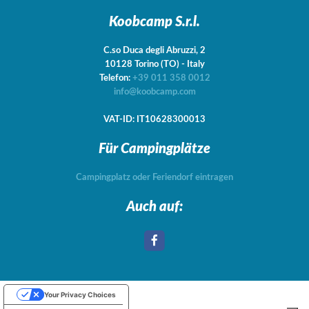
Koobcamp S.r.l.
C.so Duca degli Abruzzi, 2
10128
Torino
(TO)
-
Italy
Telefon:
+39 011 358 0012
info@koobcamp.com
VAT-ID: IT10628300013
Für Campingplätze
Campingplatz oder Feriendorf eintragen
Auch auf:
Your Privacy Choices