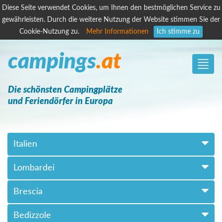
Diese Seite verwendet Cookies, um Ihnen den bestmöglichen Service zu
gewährleisten. Durch die weitere Nutzung der Website stimmen Sie der
Cookie-Nutzung zu.
Mehr Informationen
Ich stimme zu
campings
.at
Toggle
naviga
Die schönsten Campingplätze
und Feriendörfer in Europa
Italien
Lombardei
Brescia
Bedizzole