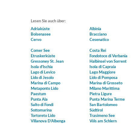
Lesen Sie auch über:
Adriaküste
Albinia
Bolsenasee
Bracciano
Cervo
Cesenatico
Comer See
Costa Rei
Etruskerküste
Fondotoce di Verbania
Gressoney St. Jean
Halbinsel von Sorrent
Isola d'Ischia
Isola di Capraia
Lago di Levico
Lago Maggiore
Lido di Jesolo
Lido di Pomposa
Marina di Campo
Marina di Grosseto
Metaponto Lido
Milano Marittima
Paestum
Pietra Ligure
Punta Ala
Punta Marina Terme
Salto di Fondi
San Bartolomeo
Sottomarina
Südtirol
Tortoreto Lido
Trasimeno See
Villanova D'Albenga
Völs am Schlern