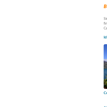
B
Si
fi
Ca
I
C