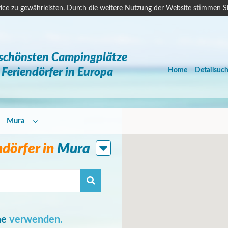
ice zu gewährleisten. Durch die weitere Nutzung der Website stimmen S
 schönsten Campingplätze
Feriendörfer in Europa
Home
Detailsuc
Mura
dörfer in
Mura
he
verwenden.