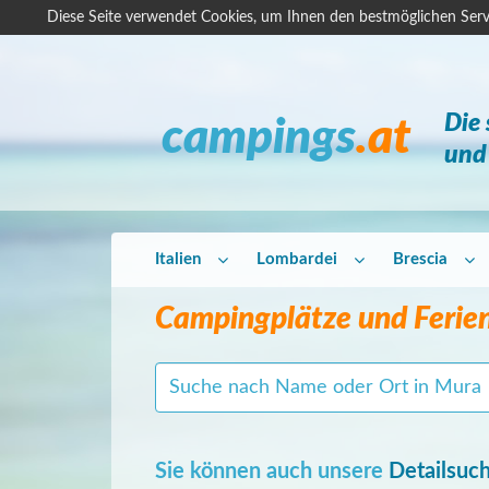
Diese Seite verwendet Cookies, um Ihnen den bestmöglichen Serv
Die
campings
.at
und 
Italien
Lombardei
Brescia
Campingplätze und Ferien
Sie können auch unsere
Detailsuc