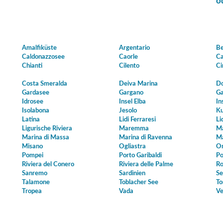
o
Amalfiküste
Argentario
Be
Caldonazzosee
Caorle
Ca
Chianti
Cilento
Ci
Costa Smeralda
Deiva Marina
Do
Gardasee
Gargano
Ga
Idrosee
Insel Elba
In
Isolabona
Jesolo
Ku
Latina
Lidi Ferraresi
Li
Ligurische Riviera
Maremma
Ma
Marina di Massa
Marina di Ravenna
Ma
Misano
Ogliastra
Or
Pompei
Porto Garibaldi
Po
Riviera del Conero
Riviera delle Palme
Ro
Sanremo
Sardinien
Se
Talamone
Toblacher See
To
Tropea
Vada
Ve