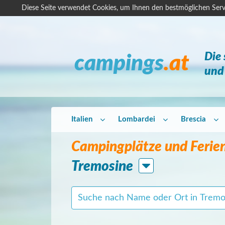
Diese Seite verwendet Cookies, um Ihnen den bestmöglichen Serv
Die
campings
.at
und 
Italien
Lombardei
Brescia
Campingplätze und Ferien
Tremosine