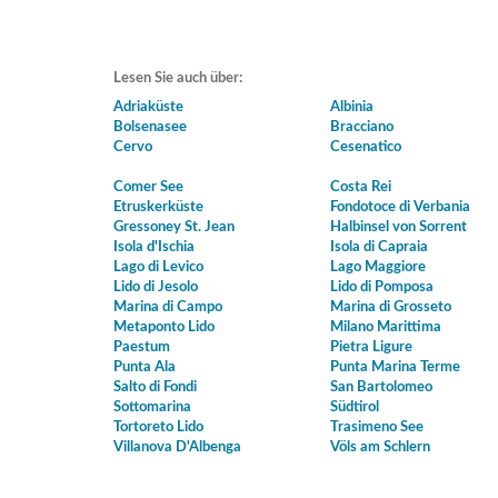
Lesen Sie auch über:
Adriaküste
Albinia
Bolsenasee
Bracciano
Cervo
Cesenatico
Comer See
Costa Rei
Etruskerküste
Fondotoce di Verbania
Gressoney St. Jean
Halbinsel von Sorrent
Isola d'Ischia
Isola di Capraia
Lago di Levico
Lago Maggiore
Lido di Jesolo
Lido di Pomposa
Marina di Campo
Marina di Grosseto
Metaponto Lido
Milano Marittima
Paestum
Pietra Ligure
Punta Ala
Punta Marina Terme
Salto di Fondi
San Bartolomeo
Sottomarina
Südtirol
Tortoreto Lido
Trasimeno See
Villanova D'Albenga
Völs am Schlern