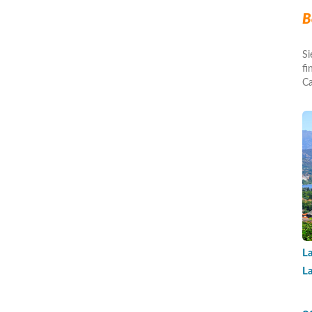
B
Si
fi
Ca
L
L