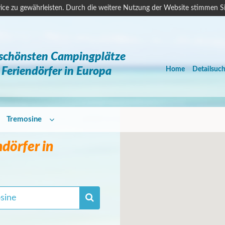
ice zu gewährleisten. Durch die weitere Nutzung der Website stimmen S
 schönsten Campingplätze
Feriendörfer in Europa
Home
Detailsuc
Tremosine
dörfer in