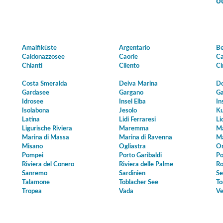
o
Amalfiküste
Argentario
Be
Caldonazzosee
Caorle
Ca
Chianti
Cilento
Ci
Costa Smeralda
Deiva Marina
Do
Gardasee
Gargano
Ga
Idrosee
Insel Elba
In
Isolabona
Jesolo
Ku
Latina
Lidi Ferraresi
Li
Ligurische Riviera
Maremma
Ma
Marina di Massa
Marina di Ravenna
Ma
Misano
Ogliastra
Or
Pompei
Porto Garibaldi
Po
Riviera del Conero
Riviera delle Palme
Ro
Sanremo
Sardinien
Se
Talamone
Toblacher See
To
Tropea
Vada
Ve