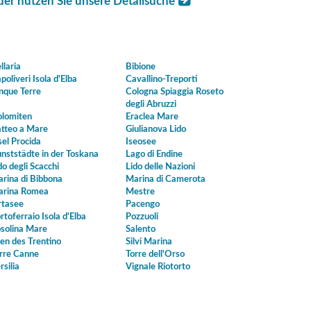
der nutzen Sie unsere Detailsuche
llaria
Bibione
poliveri Isola d'Elba
Cavallino-Treporti
nque Terre
Cologna Spiaggia Roseto
degli Abruzzi
lomiten
Eraclea Mare
tteo a Mare
Giulianova Lido
sel Procida
Iseosee
nststädte in der Toskana
Lago di Endine
do degli Scacchi
Lido delle Nazioni
rina di Bibbona
Marina di Camerota
rina Romea
Mestre
tasee
Pacengo
rtoferraio Isola d'Elba
Pozzuoli
solina Mare
Salento
en des Trentino
Silvi Marina
rre Canne
Torre dell'Orso
rsilia
Vignale Riotorto