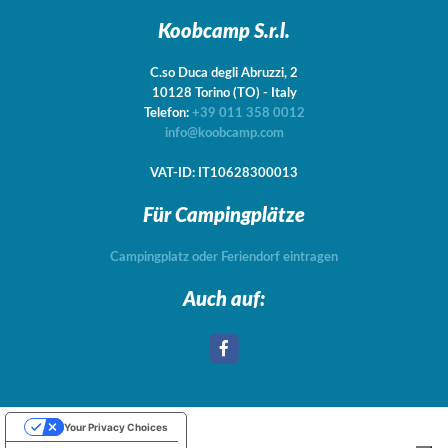
Koobcamp S.r.l.
C.so Duca degli Abruzzi, 2
10128
Torino
(TO)
-
Italy
Telefon:
+39 011 358 0012
info@koobcamp.com
VAT-ID: IT10628300013
Für Campingplätze
Campingplatz oder Feriendorf eintragen
Auch auf:
Your Privacy Choices