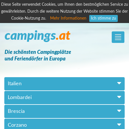
Diese Seite verwendet Cookies, um Ihnen den bestmöglichen Service zu
gewährleisten. Durch die weitere Nutzung der Website stimmen Sie der
Cookie-Nutzung zu.
Mehr Informationen
Ich stimme zu
campings
.at
Toggle
naviga
Die schönsten Campingplätze
und Feriendörfer in Europa
Italien
Lombardei
Brescia
Corzano