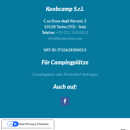
Koobcamp S.r.l.
C.so Duca degli Abruzzi, 2
10128
Torino
(TO)
-
Italy
Telefon:
+39 011 358 0012
info@koobcamp.com
VAT-ID: IT10628300013
Für Campingplätze
Campingplatz oder Feriendorf eintragen
Auch auf:
Your Privacy Choices