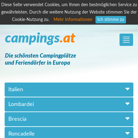
Diese Seite verwendet Cookies, um Ihnen den bestmöglichen Service zu
gewährleisten. Durch die weitere Nutzung der Website stimmen Sie der
Cookie-Nutzung zu.
Mehr Informationen
Ich stimme zu
campings
.at
Toggle
naviga
Die schönsten Campingplätze
und Feriendörfer in Europa
Italien
Lombardei
Brescia
Roncadelle