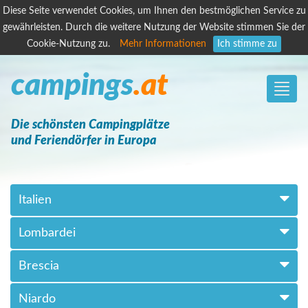
Diese Seite verwendet Cookies, um Ihnen den bestmöglichen Service zu
gewährleisten. Durch die weitere Nutzung der Website stimmen Sie der
Cookie-Nutzung zu.
Mehr Informationen
Ich stimme zu
campings
.at
Toggle
naviga
Die schönsten Campingplätze
und Feriendörfer in Europa
Italien
Lombardei
Brescia
Niardo