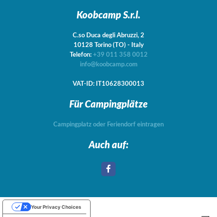
Koobcamp S.r.l.
C.so Duca degli Abruzzi, 2
10128
Torino
(TO)
-
Italy
Telefon:
+39 011 358 0012
info@koobcamp.com
VAT-ID: IT10628300013
Für Campingplätze
Campingplatz oder Feriendorf eintragen
Auch auf:
Your Privacy Choices